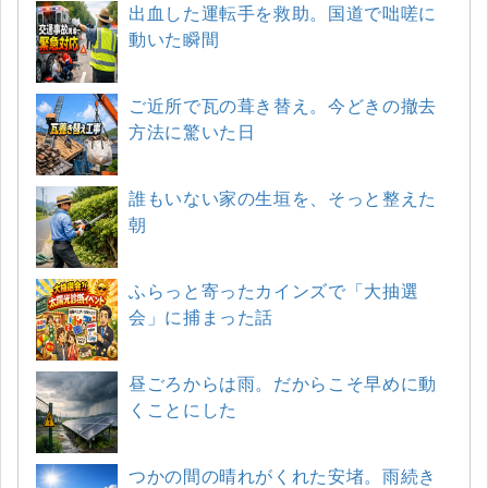
出血した運転手を救助。国道で咄嗟に
動いた瞬間
ご近所で瓦の葺き替え。今どきの撤去
方法に驚いた日
誰もいない家の生垣を、そっと整えた
朝
ふらっと寄ったカインズで「大抽選
会」に捕まった話
昼ごろからは雨。だからこそ早めに動
くことにした
つかの間の晴れがくれた安堵。雨続き