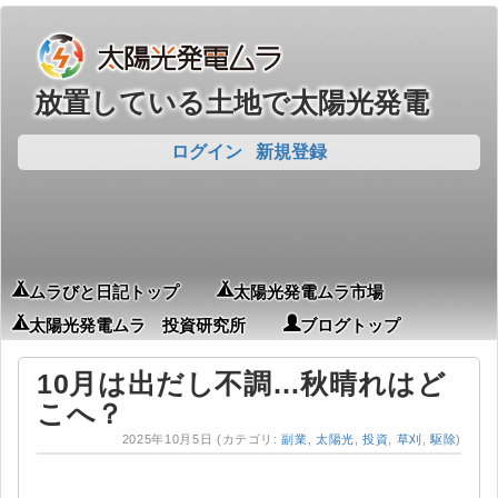
放置している土地で太陽光発電
ログイン
新規登録
ムラびと日記トップ
太陽光発電ムラ市場
太陽光発電ムラ 投資研究所
ブログトップ
10月は出だし不調…秋晴れはど
こへ？
2025年10月5日
(カテゴリ:
副業
,
太陽光
,
投資
,
草刈
,
駆除
)