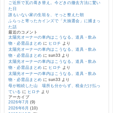
ご近所で瓦の葺き替え。今どきの撤去方法に驚い
た日
誰もいない家の生垣を、そっと整えた朝
ふらっと寄ったカインズで「大抽選会」に捕まっ
た話
最近のコメント
太陽光オーナーの車内はこうなる。道具・飲み
物・必需品まとめ
に
ヒロチ
より
太陽光オーナーの車内はこうなる。道具・飲み
物・必需品まとめ
に
sun33
より
太陽光オーナーの車内はこうなる。道具・飲み
物・必需品まとめ
に
ヒロチ
より
太陽光オーナーの車内はこうなる。道具・飲み
物・必需品まとめ
に
sun33
より
母が相続した山 場所も分からず、税金だけ払っ
ている
に
ヒロチ
より
アーカイブ
2026年7月
(9)
2026年6月
(10)