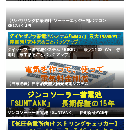
【リパワリングに最適!】ソーラーエッジ三相パワコン
SE17.5K-JPI
ダイヤゼブラ蓄電池システム「EIBS7」 最大14.08kWh 停
電時「家中まるごとバックアップ」
【自家消費】自家消費型太陽光発電システム
ジンコソーラー蓄電池「SUNTANK」 長期保証の15年