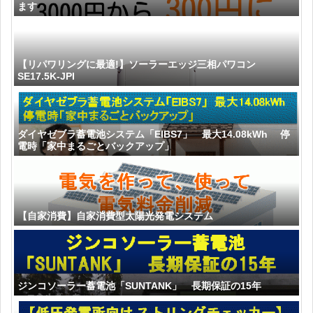
ます
【リパワリングに最適!】ソーラーエッジ三相パワコン
SE17.5K-JPI
ダイヤゼブラ蓄電池システム「EIBS7」 最大14.08kWh 停
電時「家中まるごとバックアップ」
【自家消費】自家消費型太陽光発電システム
ジンコソーラー蓄電池「SUNTANK」 長期保証の15年