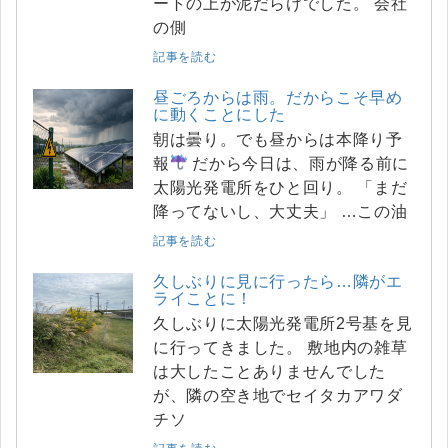
ートの上が泥だらけでした。 会社
の側
記事を読む
昼ごろからは雨。だからこそ早め
に動くことにした
朝は曇り。でも昼からは本降り予
報
だから今日は、雨が降る前に
太陽光発電所をひと回り。 「まだ
降ってないし、大丈夫」 …この油
記事を読む
久しぶりに見に行ったら…隣がエ
ライことに！
久しぶりに太陽光発電所2号基を見
に行ってきました。 敷地内の雑草
は大したことありませんでした
が、隣の空き地でセイタカアワダ
チソ