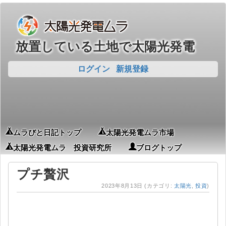
放置している土地で太陽光発電
ログイン
新規登録
ムラびと日記トップ
太陽光発電ムラ市場
太陽光発電ムラ 投資研究所
ブログトップ
プチ贅沢
2023年8月13日
(カテゴリ:
太陽光
,
投資
)