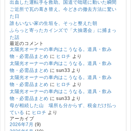
出血した運転手を救助。国道で咄嗟に動いた瞬間
ご近所で瓦の葺き替え。今どきの撤去方法に驚い
た日
誰もいない家の生垣を、そっと整えた朝
ふらっと寄ったカインズで「大抽選会」に捕まっ
た話
最近のコメント
太陽光オーナーの車内はこうなる。道具・飲み
物・必需品まとめ
に
ヒロチ
より
太陽光オーナーの車内はこうなる。道具・飲み
物・必需品まとめ
に
sun33
より
太陽光オーナーの車内はこうなる。道具・飲み
物・必需品まとめ
に
ヒロチ
より
太陽光オーナーの車内はこうなる。道具・飲み
物・必需品まとめ
に
sun33
より
母が相続した山 場所も分からず、税金だけ払っ
ている
に
ヒロチ
より
アーカイブ
2026年7月
(9)