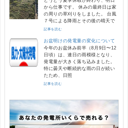
とうとう夏季休暇が終わり、明日
から仕事です。 休みの最終日は家
の周りの草刈りをしました。 台風
７号による降雨とその後の晴天で
記事を読む
お盆明けの発電量の変化について
今年のお盆休み前半（8月9日〜12
日頃）は、連日の雨模様となり、
発電量が大きく落ち込みました。
特に曇天や断続的な雨の日が続い
たため、日照
記事を読む