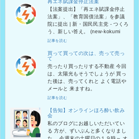
再エネ賦課金停止法案
【法案提出】「再エネ賦課金停止
法案」、「教育国債法案」を参議
院に提出 | 新・国民民主党 - つくろ
う、新しい答え。 (new-kokumi
記事を読む
買って買っての次は、売って売っ
て
売ったり買ったりする不動産 今回
は、太陽光もそうでしょうが 買っ
た後は、売ってくれと よく電話や
メールと 来ますね。
記事を読む
【告知】オンラインほろ酔い飲み
会
私のブログにお越しいただいてい
る 方が、ずいぶんと多くなりまし
た。 今週末の土曜日の１９時～ オ