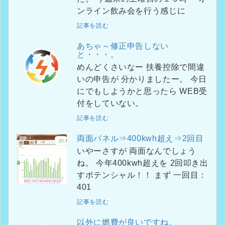
ンライン飲み会を行う感じに
記事を読む
あちゃ～修正申告しない
と・・・。
めんどくさいなー 扶養控除で間違
いの申告が 分かりましたー。 今日
にでもしようかと思ったら WEB受
付をしていない。
記事を読む
両面パネル⇒400kwh超え⇒2回目
いやーさすが 両面なんでしょう
ね。 今年400kwh超えを 2回叩き出
すポテンシャル！！ まず 一回目：
401
記事を読む
以外に燃費が良いですね。