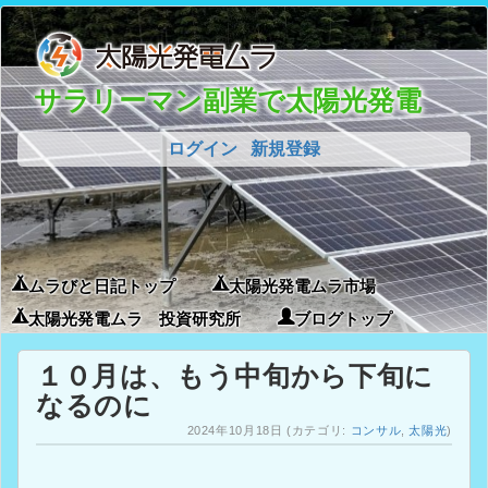
サラリーマン副業で太陽光発電
ログイン
新規登録
ムラびと日記トップ
太陽光発電ムラ市場
太陽光発電ムラ 投資研究所
ブログトップ
１０月は、もう中旬から下旬に
なるのに
2024年10月18日
(カテゴリ:
コンサル
,
太陽光
)