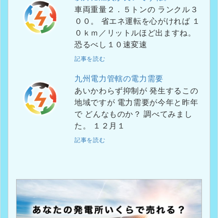
車両重量２．５トンの ランクル３
００。 省エネ運転を心がければ １
０ｋｍ／リットルほど出ますね。
恐るべし１０速変速
記事を読む
九州電力管轄の電力需要
あいかわらず抑制が 発生するこの
地域ですが 電力需要が今年と昨年
で どんなものか？ 調べてみまし
た。 １２月１
記事を読む