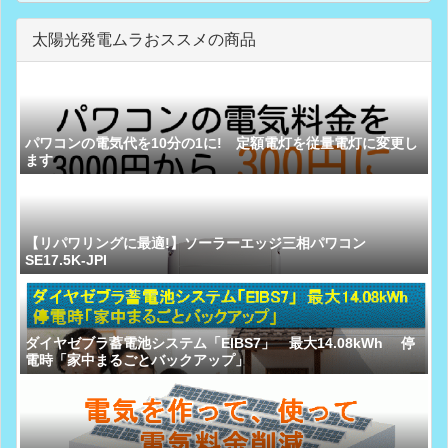
太陽光発電ムラおススメの商品
パワコンの電気代を10分の1に! 定額電灯を従量電灯に変更し
ます
【リパワリングに最適!】ソーラーエッジ三相パワコン
SE17.5K-JPI
ダイヤゼブラ蓄電池システム「EIBS7」 最大14.08kWh 停
電時「家中まるごとバックアップ」