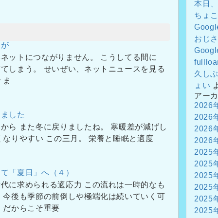
本日
ちょ
Goo
おじ
ドが
Goo
ネットにつながりません。 こうしてる間に
fulllo
てしまう。 せいぜい、ネットニュースを見る
久し
 ま
ょい
アー
2026
りました
2026
から また冬に戻りましたね。 寒暖差が減げし
2026
くなりやすい この三月。 栄養と睡眠と適度
2026
2025
2025
えて「夏日」へ（４）
2025
代に求められる適応力 この流れは一時的なも
2025
 今後も季節の前倒しや極端化は続いていく可
2025
 だからこそ重要
2025