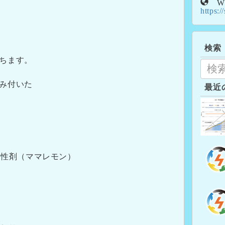
W
https:/
検索
ちます。
み付いた
最近
活性剤（ママレモン）