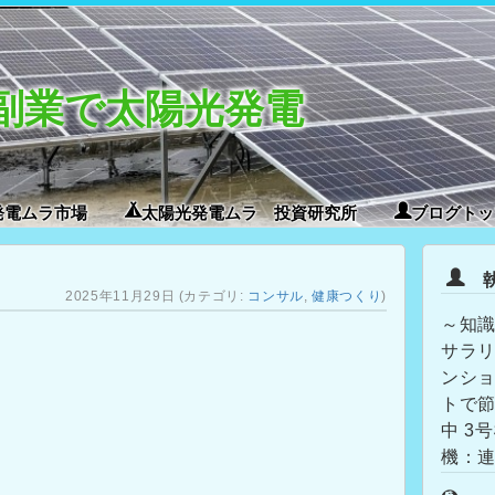
副業で太陽光発電
発電ムラ市場
太陽光発電ムラ 投資研究所
ブログトッ
執
2025年11月29日
(カテゴリ:
コンサル
,
健康つくり
)
～知識
サラリ
ンショ
トで節
中 3
機：連