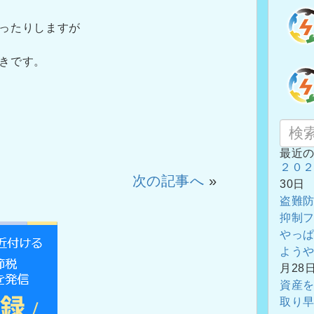
ったりしますが
きです。
最近
２０
次の記事へ
»
30日
盗難
抑制
やっ
よう
月28
資産
取り