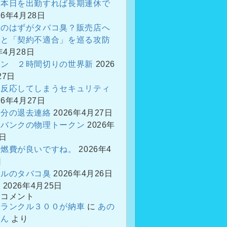
、本日を出勤すれば長期連休で
26年4月28日
車のはずがタバコ臭？販売店へ
議と「契約不適合」を巡る攻防
年4月28日
ソン ２時間切りの世界新
2026
27日
と反応してしまうセキュリティ
26年4月27日
区分の退去連絡
2026年4月27日
ンバンクの物理トークン
2026年
6日
に燃費が良いですね。
2026年4
日
クルのタバコ臭
2026年4月26日
？
2026年4月25日
のコメント
、ランクル３００が納車
に
あの
さん
より