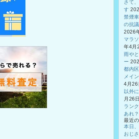
さて
す
20
禁煙
の抗
2026
マラ
年4月
雨や
ー
20
都内
メイ
4月2
以外
月26
ラン
あれ
最近
本日
おじ