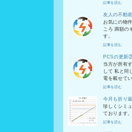
記事を読む
友人の不動
お気にの物件
ころ 満額の
す。
記事を読む
PCSの更新
当方が所有す
して 私と同
電を載せて
記事を読む
今月も折り
珍しくシミュ
ております
記事を読む