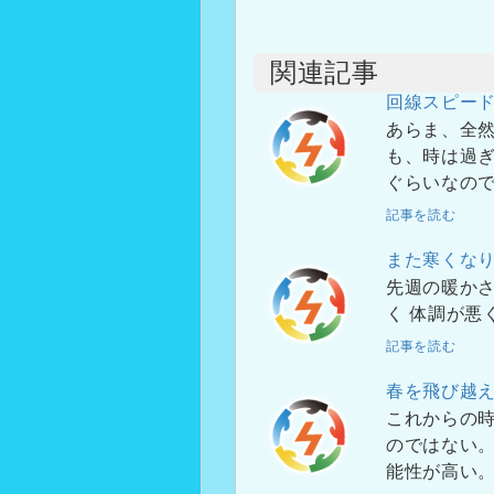
関連記事
回線スピー
あらま、全然
も、時は過ぎ
ぐらいなので
記事を読む
また寒くな
先週の暖かさ
く 体調が悪
記事を読む
春を飛び越
これからの時
のではない。
能性が高い。