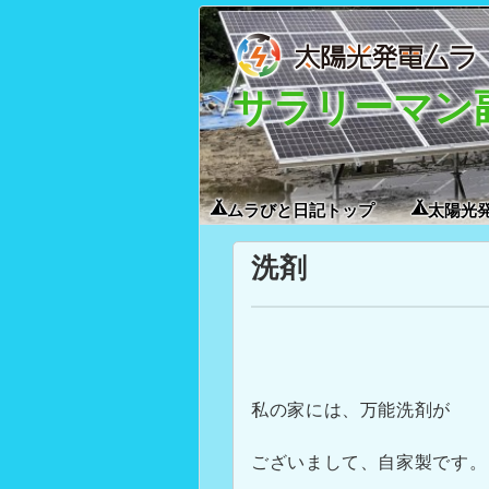
サラリーマン
ムラびと日記トップ
太陽光
洗剤
私の家には、万能洗剤が
ございまして、自家製です。