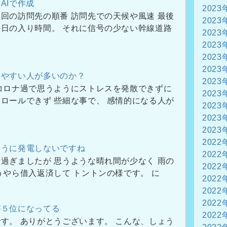
AIで作成
2023
回の訪問先の順番 訪問先での天候や風速 最後
2023
日の入り時間。 それに信号の少ない幹線道路
2023
2023
2023
2023
りやすい人が多いのか？
2023
コロナ過で思うようにストレスを発散できずに
2023
ロールできず 些細な事で、 感情的になる人が
2023
2023
2023
2022
ように発電しないですね
2022
過ぎましたが 思うような晴れ間が少なく 雨の
2022
うやら借入返済して トントンの様です。 に
2022
2022
2022
が５位になってる
2022
す。 ありがとうございます。 こんな、しょう