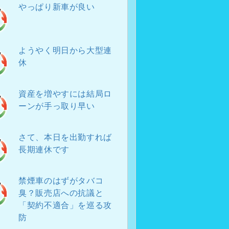
やっぱり新車が良い
ようやく明日から大型連
休
資産を増やすには結局ロ
ーンが手っ取り早い
さて、本日を出勤すれば
長期連休です
禁煙車のはずがタバコ
臭？販売店への抗議と
「契約不適合」を巡る攻
防