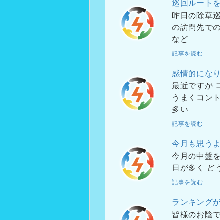
巡回ルートを
昨日の除草巡
の訪問先での
など
記事を読む
感情的にな
最近ですが 
うまくコント
多い
記事を読む
今月も思う
今月の中盤を
日が多く ど
記事を読む
ランキング
皆様のお陰で