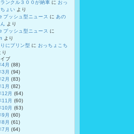
、ランクル３００が納車
に
おっ
こちょい
より
gle プッシュ型ニュース
に
あの
さん
より
gle プッシュ型ニュース
に
an
より
ぶりにプリン型
に
おっちょこち
より
カイブ
年4月
(88)
年3月
(94)
年2月
(83)
年1月
(82)
年12月
(64)
年11月
(60)
年10月
(63)
年9月
(60)
年8月
(61)
年7月
(64)