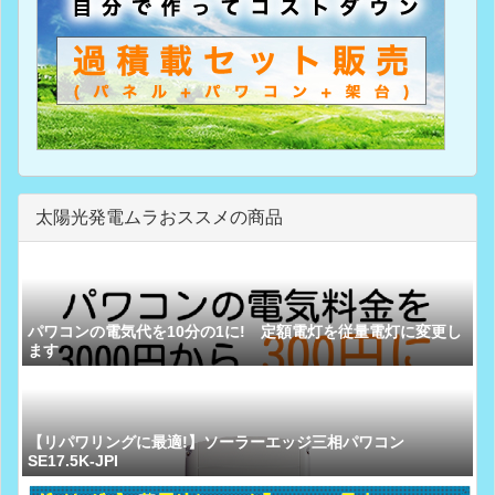
太陽光発電ムラおススメの商品
パワコンの電気代を10分の1に! 定額電灯を従量電灯に変更し
ます
【リパワリングに最適!】ソーラーエッジ三相パワコン
SE17.5K-JPI