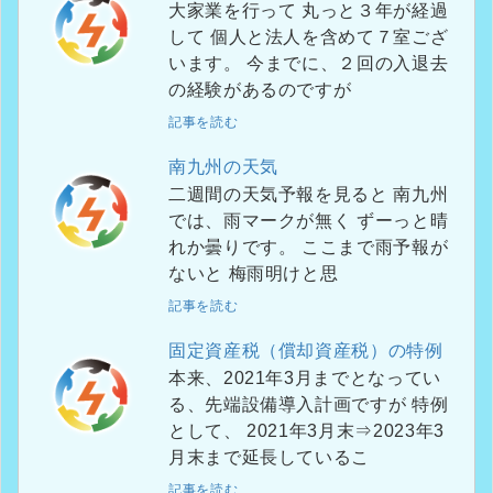
大家業を行って 丸っと３年が経過
して 個人と法人を含めて７室ござ
います。 今までに、２回の入退去
の経験があるのですが
記事を読む
南九州の天気
二週間の天気予報を見ると 南九州
では、雨マークが無く ずーっと晴
れか曇りです。 ここまで雨予報が
ないと 梅雨明けと思
記事を読む
固定資産税（償却資産税）の特例
本来、2021年3月までとなってい
る、先端設備導入計画ですが 特例
として、 2021年3月末⇒2023年3
月末まで延長しているこ
記事を読む