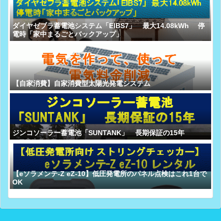
ダイヤゼブラ蓄電池システム「EIBS7」 最大14.08kWh 停
電時「家中まるごとバックアップ」
【自家消費】自家消費型太陽光発電システム
ジンコソーラー蓄電池「SUNTANK」 長期保証の15年
【eソラメンテ-Z eZ-10】低圧発電所のパネル点検はこれ1台で
OK