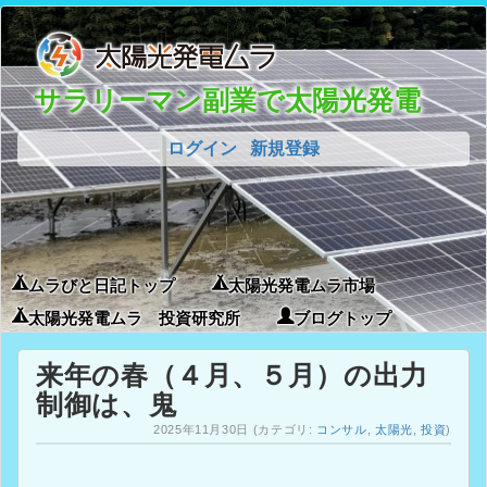
サラリーマン副業で太陽光発電
ログイン
新規登録
ムラびと日記トップ
太陽光発電ムラ市場
太陽光発電ムラ 投資研究所
ブログトップ
来年の春（４月、５月）の出力
制御は、鬼
2025年11月30日
(カテゴリ:
コンサル
,
太陽光
,
投資
)