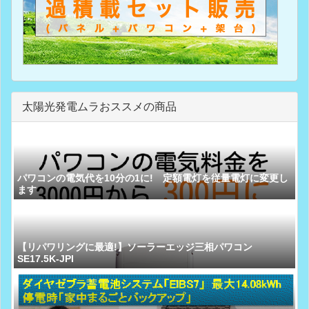
太陽光発電ムラおススメの商品
パワコンの電気代を10分の1に! 定額電灯を従量電灯に変更し
ます
【リパワリングに最適!】ソーラーエッジ三相パワコン
SE17.5K-JPI