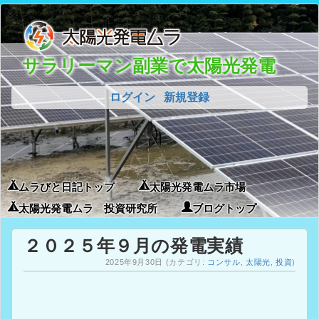
サラリーマン副業で太陽光発電
ログイン
新規登録
ムラびと日記トップ
太陽光発電ムラ市場
太陽光発電ムラ 投資研究所
ブログトップ
２０２５年９月の発電実績
2025年9月30日
(カテゴリ:
コンサル
,
太陽光
,
投資
)