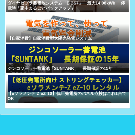
ダイヤゼブラ蓄電池システム「EIBS7」 最大14.08kWh 停
電時「家中まるごとバックアップ」
【自家消費】自家消費型太陽光発電システム
ジンコソーラー蓄電池「SUNTANK」 長期保証の15年
【eソラメンテ-Z eZ-10】低圧発電所のパネル点検はこれ1台で
OK