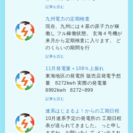
記事を読む
九州電力の定期検査
現在、九州には４基の原子力が稼
働し フル稼働状態。 玄海４号機が
来月から定期検査に入ります。 ど
のくらいの期間を行
記事を読む
11月発電量＋108％上振れ
東海地区の発電所 販売店発電予想
量 8272kwh 実際の発電量
8992kwh 8272÷899
記事を読む
連系はじまるよ！からの工期日程
10月連系予定の発電所の 工期日程
表が送られてきました。 っと申し
ますか、お願いをして メンテされ