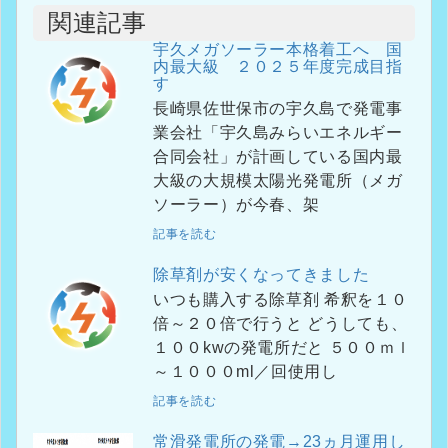
関連記事
宇久メガソーラー本格着工へ 国
内最大級 ２０２５年度完成目指
す
長崎県佐世保市の宇久島で発電事
業会社「宇久島みらいエネルギー
合同会社」が計画している国内最
大級の大規模太陽光発電所（メガ
ソーラー）が今春、架
記事を読む
除草剤が安くなってきました
いつも購入する除草剤 希釈を１０
倍～２０倍で行うと どうしても、
１００kwの発電所だと ５００ｍｌ
～１０００ml／回使用し
記事を読む
常滑発電所の発電→23ヵ月運用し