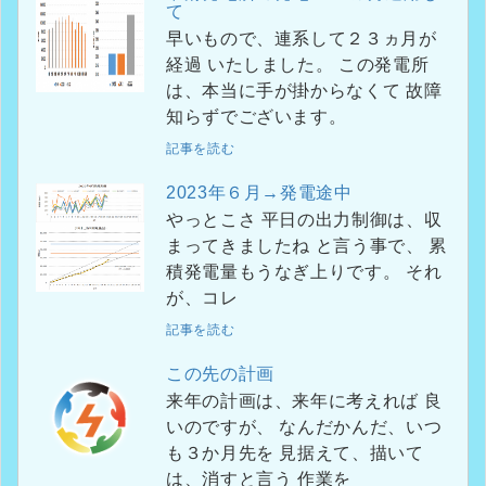
て
早いもので、連系して２３ヵ月が
経過 いたしました。 この発電所
は、本当に手が掛からなくて 故障
知らずでございます。
記事を読む
2023年６月→発電途中
やっとこさ 平日の出力制御は、収
まってきましたね と言う事で、 累
積発電量もうなぎ上りです。 それ
が、コレ
記事を読む
この先の計画
来年の計画は、来年に考えれば 良
いのですが、 なんだかんだ、いつ
も３か月先を 見据えて、描いて
は、消すと言う 作業を