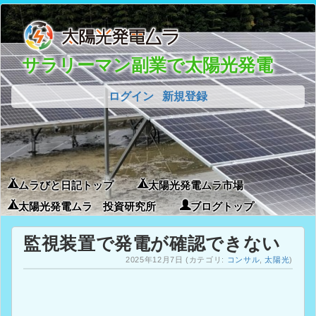
サラリーマン副業で太陽光発電
ログイン
新規登録
ムラびと日記トップ
太陽光発電ムラ市場
太陽光発電ムラ 投資研究所
ブログトップ
監視装置で発電が確認できない
2025年12月7日
(カテゴリ:
コンサル
,
太陽光
)