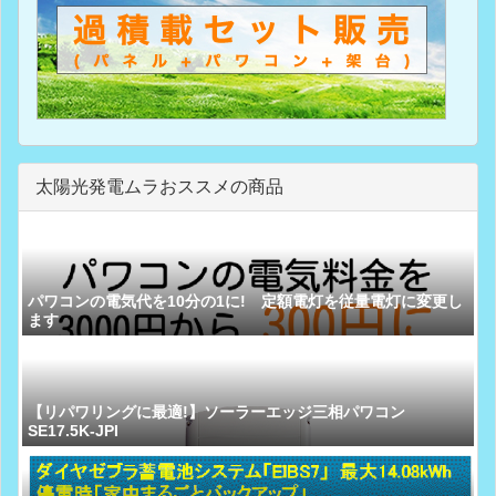
太陽光発電ムラおススメの商品
パワコンの電気代を10分の1に! 定額電灯を従量電灯に変更し
ます
【リパワリングに最適!】ソーラーエッジ三相パワコン
SE17.5K-JPI