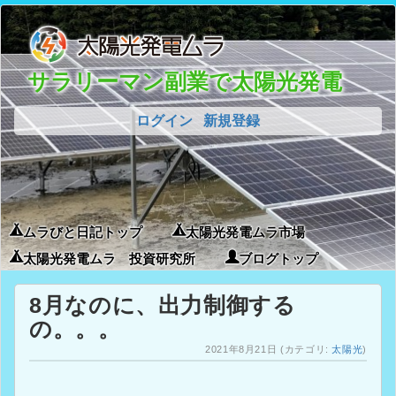
サラリーマン副業で太陽光発電
ログイン
新規登録
ムラびと日記トップ
太陽光発電ムラ市場
太陽光発電ムラ 投資研究所
ブログトップ
8月なのに、出力制御する
の。。。
2021年8月21日
(カテゴリ:
太陽光
)