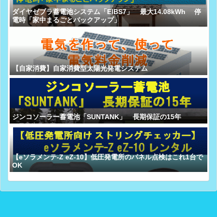
ダイヤゼブラ蓄電池システム「EIBS7」 最大14.08kWh 停
電時「家中まるごとバックアップ」
【自家消費】自家消費型太陽光発電システム
ジンコソーラー蓄電池「SUNTANK」 長期保証の15年
【eソラメンテ-Z eZ-10】低圧発電所のパネル点検はこれ1台で
OK