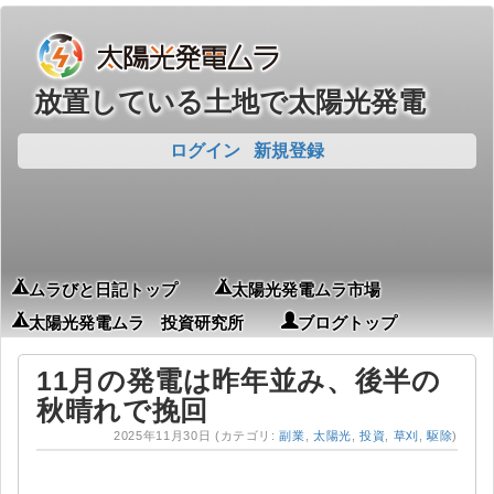
放置している土地で太陽光発電
ログイン
新規登録
ムラびと日記トップ
太陽光発電ムラ市場
太陽光発電ムラ 投資研究所
ブログトップ
11月の発電は昨年並み、後半の
秋晴れで挽回
2025年11月30日
(カテゴリ:
副業
,
太陽光
,
投資
,
草刈
,
駆除
)