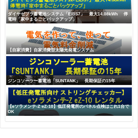
ダイヤゼブラ蓄電池システム「EIBS7」 最大14.08kWh 停
電時「家中まるごとバックアップ」
【自家消費】自家消費型太陽光発電システム
ジンコソーラー蓄電池「SUNTANK」 長期保証の15年
【eソラメンテ-Z eZ-10】低圧発電所のパネル点検はこれ1台で
OK