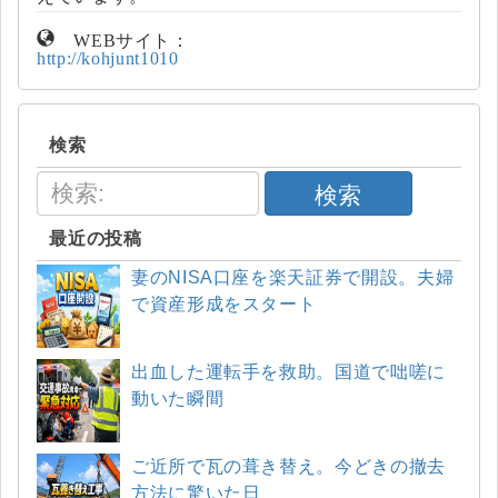
WEBサイト：
http://kohjunt1010
検索
検索
最近の投稿
妻のNISA口座を楽天証券で開設。夫婦
で資産形成をスタート
出血した運転手を救助。国道で咄嗟に
動いた瞬間
ご近所で瓦の葺き替え。今どきの撤去
方法に驚いた日