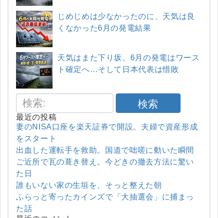
じめじめは少なかったのに、天気は良
くなかった6月の発電結果
天気はまた下り坂。6月の発電はワース
ト確定へ…そして日本代表は惜敗
検索
最近の投稿
妻のNISA口座を楽天証券で開設。夫婦で資産形成
をスタート
出血した運転手を救助。国道で咄嗟に動いた瞬間
ご近所で瓦の葺き替え。今どきの撤去方法に驚い
た日
誰もいない家の生垣を、そっと整えた朝
ふらっと寄ったカインズで「大抽選会」に捕まっ
た話