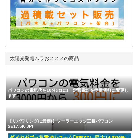
太陽光発電ムラおススメの商品
パワコンの電気代を10分の1に! 定額電灯を従量電灯に変更し
ます
【リパワリングに最適!】ソーラーエッジ三相パワコン
SE17.5K-JPI