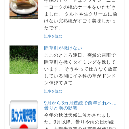
今晩のデザートはグラマシーニュ
ーヨークの桃のケーキをいただき
ました。 タルトや生クリームに負
けない完熟桃がすごく美味しかっ
たです。
記事を読む
除草剤が撒けない
ここのところ連日、突然の雷雨で
除草剤を撒くタイミングを逸して
います。 そうやって仕方なく放置
している間にイネ科の草がドンド
ン伸びてきて
記事を読む
9月から3カ月連続で前年割れへ…
曇りと雨の影響
今年の秋は天候に泣かされまし
た。9月以降、曇りや雨の日が続
き、太陽光発電の発電量が伸び悩