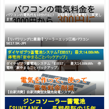
パワコンの電気代を10分の1に! 定額電灯を従量電灯に変更し
ます
【リパワリングに最適!】ソーラーエッジ三相パワコン
SE17.5K-JPI
ダイヤゼブラ蓄電池システム「EIBS7」 最大14.08kWh 停
電時「家中まるごとバックアップ」
【自家消費】自家消費型太陽光発電システム