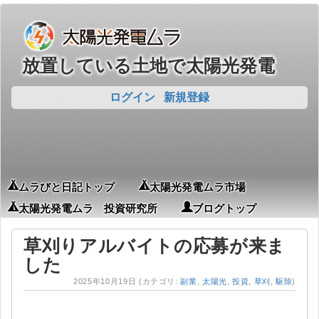
放置している土地で太陽光発電
ログイン
新規登録
ムラびと日記トップ
太陽光発電ムラ市場
太陽光発電ムラ 投資研究所
ブログトップ
草刈りアルバイトの応募が来ま
した
2025年10月19日
(カテゴリ:
副業
,
太陽光
,
投資
,
草刈
,
駆除
)