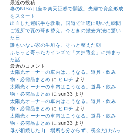
最近の投稿
妻のNISA口座を楽天証券で開設。夫婦で資産形成
をスタート
出血した運転手を救助。国道で咄嗟に動いた瞬間
ご近所で瓦の葺き替え。今どきの撤去方法に驚い
た日
誰もいない家の生垣を、そっと整えた朝
ふらっと寄ったカインズで「大抽選会」に捕まっ
た話
最近のコメント
太陽光オーナーの車内はこうなる。道具・飲み
物・必需品まとめ
に
ヒロチ
より
太陽光オーナーの車内はこうなる。道具・飲み
物・必需品まとめ
に
sun33
より
太陽光オーナーの車内はこうなる。道具・飲み
物・必需品まとめ
に
ヒロチ
より
太陽光オーナーの車内はこうなる。道具・飲み
物・必需品まとめ
に
sun33
より
母が相続した山 場所も分からず、税金だけ払っ