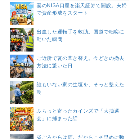
妻のNISA口座を楽天証券で開設。夫婦
で資産形成をスタート
出血した運転手を救助。国道で咄嗟に
動いた瞬間
ご近所で瓦の葺き替え。今どきの撤去
方法に驚いた日
誰もいない家の生垣を、そっと整えた
朝
ふらっと寄ったカインズで「大抽選
会」に捕まった話
昼ごろからは雨。だからこそ早めに動