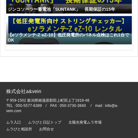
ジンコソーラー蓄電池「SUNTANK」 長期保証の15年
【eソラメンテ-Z eZ-10】低圧発電所のパネル点検はこれ1台で
OK
株式会社a&vein
〒959-1502 新潟県南蒲原郡田上町田上丁1918-48
TEL : 050-5577-6389 / FAX : 050-3730-3840 / mail : info@a-
vein.com
ムラ入口
ムラびと日記トップ
太陽光発電ムラ市場
ムラびと相談所
お問合せ