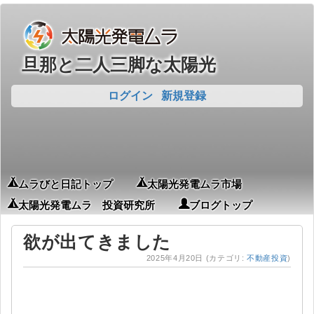
旦那と二人三脚な太陽光
ログイン
新規登録
ムラびと日記トップ
太陽光発電ムラ市場
太陽光発電ムラ 投資研究所
ブログトップ
欲が出てきました
2025年4月20日
(カテゴリ:
不動産投資
)