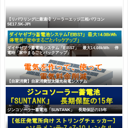
【リパワリングに最適!】ソーラーエッジ三相パワコン
SE17.5K-JPI
ダイヤゼブラ蓄電池システム「EIBS7」 最大14.08kWh 停
電時「家中まるごとバックアップ」
【自家消費】自家消費型太陽光発電システム
ジンコソーラー蓄電池「SUNTANK」 長期保証の15年