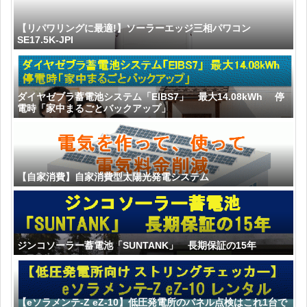
【リパワリングに最適!】ソーラーエッジ三相パワコン
SE17.5K-JPI
ダイヤゼブラ蓄電池システム「EIBS7」 最大14.08kWh 停
電時「家中まるごとバックアップ」
【自家消費】自家消費型太陽光発電システム
ジンコソーラー蓄電池「SUNTANK」 長期保証の15年
【eソラメンテ-Z eZ-10】低圧発電所のパネル点検はこれ1台で