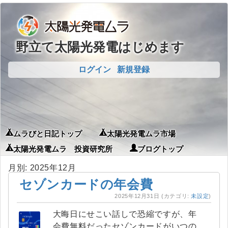
野立て太陽光発電はじめます
ログイン
新規登録
ムラびと日記トップ
太陽光発電ムラ市場
太陽光発電ムラ 投資研究所
ブログトップ
月別: 2025年12月
セゾンカードの年会費
2025年12月31日
(カテゴリ:
未設定
)
大晦日にせこい話しで恐縮ですが、年
会費無料だったセゾンカードがいつの