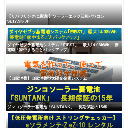
【リパワリングに最適!】ソーラーエッジ三相パワコン
SE17.5K-JPI
ダイヤゼブラ蓄電池システム「EIBS7」 最大14.08kWh 停
電時「家中まるごとバックアップ」
【自家消費】自家消費型太陽光発電システム
ジンコソーラー蓄電池「SUNTANK」 長期保証の15年