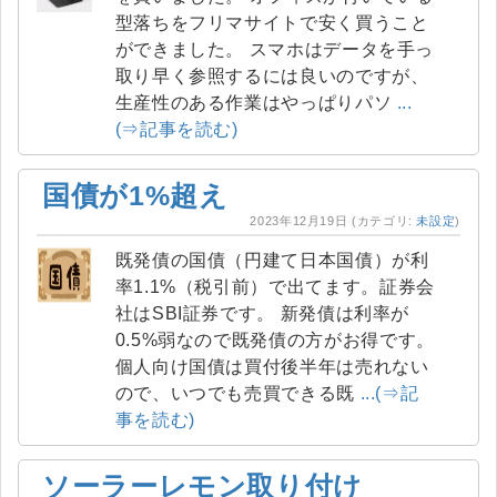
型落ちをフリマサイトで安く買うこと
ができました。 スマホはデータを手っ
取り早く参照するには良いのですが、
生産性のある作業はやっぱりパソ
...
(⇒記事を読む)
国債が1%超え
2023年12月19日
(カテゴリ:
未設定
)
既発債の国債（円建て日本国債）が利
率1.1%（税引前）で出てます。証券会
社はSBI証券です。 新発債は利率が
0.5%弱なので既発債の方がお得です。
個人向け国債は買付後半年は売れない
ので、いつでも売買できる既
...(⇒記
事を読む)
ソーラーレモン取り付け