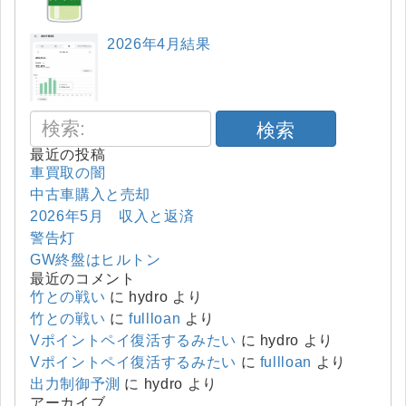
2026年4月結果
検索
最近の投稿
車買取の闇
中古車購入と売却
2026年5月 収入と返済
警告灯
GW終盤はヒルトン
最近のコメント
竹との戦い
に
hydro
より
竹との戦い
に
fullloan
より
Vポイントペイ復活するみたい
に
hydro
より
Vポイントペイ復活するみたい
に
fullloan
より
出力制御予測
に
hydro
より
アーカイブ