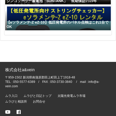
ジンコソーラー蓄電池「SUNTANK」 長期保証の15年
【eソラメンテ-Z eZ-10】低圧発電所のパネル点検はこれ1台で
OK
株式会社a&vein
〒959-1502 新潟県南蒲原郡田上町田上丁1918-48
TEL : 050-5577-6389 / FAX : 050-3730-3840 / mail : info@a-
vein.com
ムラ入口
ムラびと日記トップ
太陽光発電ムラ市場
ムラびと相談所
お問合せ