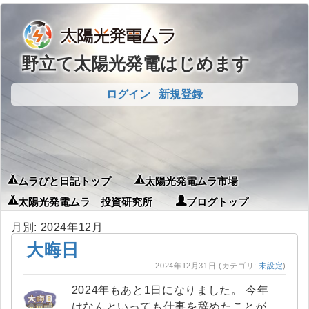
野立て太陽光発電はじめます
ログイン
新規登録
ムラびと日記トップ
太陽光発電ムラ市場
太陽光発電ムラ 投資研究所
ブログトップ
月別: 2024年12月
大晦日
2024年12月31日
(カテゴリ:
未設定
)
2024年もあと1日になりました。 今年
はなんといっても仕事を辞めたことが