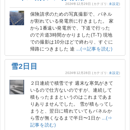
2024年12月29日
(カテゴリ:
未設定
)
保険請求のための写真撮影で、パネル
が割れている発電所に行きました。 家
から1番遠い発電所で、下道で行った
ので片道3時間かかりました(T-T) 現地
での撮影は10分ほどで終わり、すぐに
帰路につきました 途
...(⇒記事を読む)
雪2日目
2024年12月28日
(カテゴリ:
未設定
)
２日連続で積雪です 週末な寒気がきて
いるので仕方ないのですが、連続して
積もったままというのはこれまであま
りありませんでした。 雪が積もってし
まうと、翌日に晴れていてもパネルか
ら雪が無くなるまで半日〜1日か
...(⇒
記事を読む)