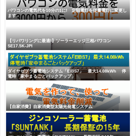
パワコンの電気代を10分の1に! 定額電灯を従量電灯に変更し
ます
【リパワリングに最適!】ソーラーエッジ三相パワコン
SE17.5K-JPI
ダイヤゼブラ蓄電池システム「EIBS7」 最大14.08kWh 停
電時「家中まるごとバックアップ」
【自家消費】自家消費型太陽光発電システム