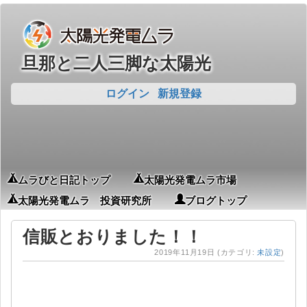
旦那と二人三脚な太陽光
ログイン
新規登録
ムラびと日記トップ
太陽光発電ムラ市場
太陽光発電ムラ 投資研究所
ブログトップ
信販とおりました！！
2019年11月19日
(カテゴリ:
未設定
)