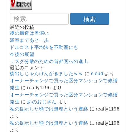
検索
最近の投稿
襖の構造は奥深い
満室まであと一歩
ドルコスト平均法を不動産にも
今後の展望
リスク分散のための首都圏への進出
最近のコメント
後出しじゃんけんがきましたｗｗ
に
cloud
より
オーナーチェンジで買った区分マンションで修繕
発生
に
realty1196
より
オーナーチェンジで買った区分マンションで修繕
発生
に
あのおじさん
より
私の提示した額では無理という連絡
に
realty1196
より
私の提示した額では無理という連絡
に
realty1196
より