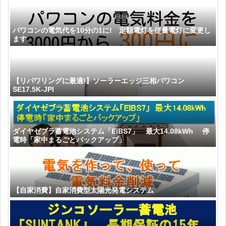
パワコンの電気代を10分の1に! 定額電灯を従量電灯に変更し
ます
【リパワリングに最適!】ソーラーエッジ三相パワコン
SE17.5K-JPI
ダイヤゼブラ蓄電池システム「EIBS7」 最大14.08kWh 停
電時「家中まるごとバックアップ」
【自家消費】自家消費型太陽光発電システム