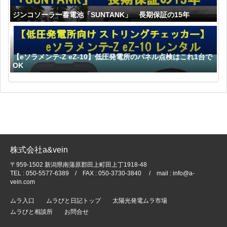
ジンコソーラー蓄電池「SUNTANK」 長期保証の15年
【eソラメンテ-Z eZ-10】低圧発電所のパネル点検はこれ1台で
OK
株式会社a&vein
〒959-1502 新潟県南蒲原郡田上町田上丁1918-48
TEL : 050-5577-6389 / FAX : 050-3730-3840 / mail : info@a-
vein.com
ムラ入口
ムラびと日記トップ
太陽光発電ムラ市場
ムラびと相談所
お問合せ