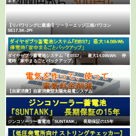
【リパワリングに最適!】ソーラーエッジ三相パワコン
SE17.5K-JPI
ダイヤゼブラ蓄電池システム「EIBS7」 最大14.08kWh 停
電時「家中まるごとバックアップ」
【自家消費】自家消費型太陽光発電システム
ジンコソーラー蓄電池「SUNTANK」 長期保証の15年