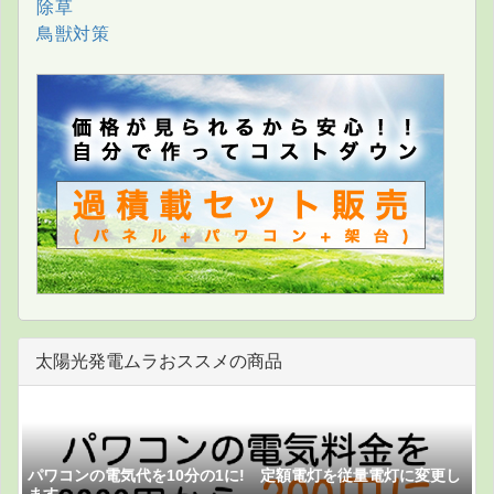
除草
鳥獣対策
太陽光発電ムラおススメの商品
パワコンの電気代を10分の1に! 定額電灯を従量電灯に変更し
ます