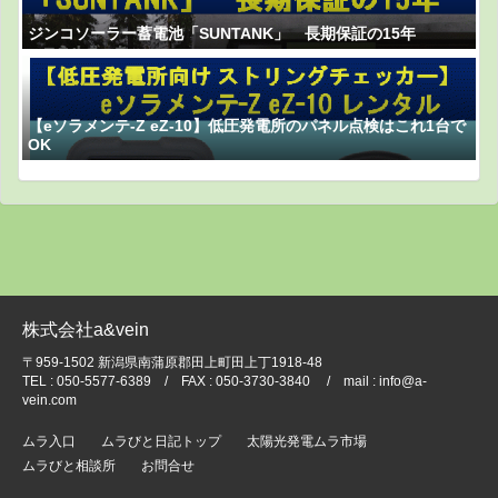
ジンコソーラー蓄電池「SUNTANK」 長期保証の15年
【eソラメンテ-Z eZ-10】低圧発電所のパネル点検はこれ1台で
OK
株式会社a&vein
〒959-1502 新潟県南蒲原郡田上町田上丁1918-48
TEL : 050-5577-6389 / FAX : 050-3730-3840 / mail : info@a-
vein.com
ムラ入口
ムラびと日記トップ
太陽光発電ムラ市場
ムラびと相談所
お問合せ