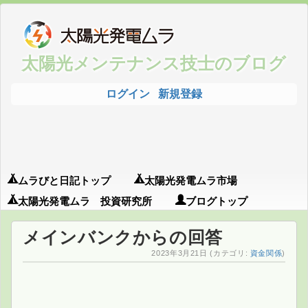
太陽光メンテナンス技士のブログ
ログイン
新規登録
ムラびと日記トップ
太陽光発電ムラ市場
太陽光発電ムラ 投資研究所
ブログトップ
メインバンクからの回答
2023年3月21日
(カテゴリ:
資金関係
)