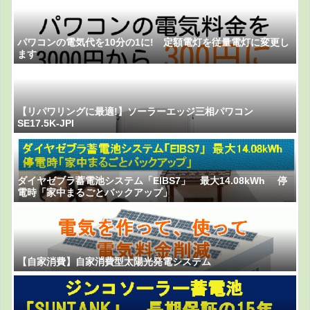
パワコンの電気代を10分の1に! 定額電灯を従量電灯に変更し
ます
【リパワリングに最適!】ソーラーエッジ三相パワコン
SE17.5K-JPI
ダイヤゼブラ蓄電池システム「EIBS7」 最大14.08kWh 停
電時「家中まるごとバックアップ」
【自家消費】自家消費型太陽光発電システム