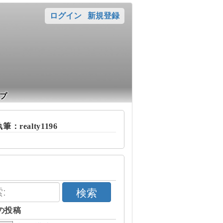
ログイン
新規登録
プ
：realty1196
検索
の投稿