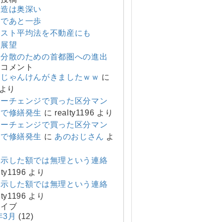
構造は奥深い
まであと一歩
コスト平均法を不動産にも
の展望
ク分散のための首都圏への進出
のコメント
しじゃんけんがきましたｗｗ
に
より
ナーチェンジで買った区分マン
ンで修繕発生
に
realty1196
より
ナーチェンジで買った区分マン
ンで修繕発生
に
あのおじさん
よ
提示した額では無理という連絡
lty1196
より
提示した額では無理という連絡
lty1196
より
カイブ
年3月
(12)