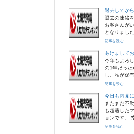
退去してか
退去の連絡
お客さんがい
となりました
記事を読む
あけまして
今年もよろし
の1年だった
し、私が保
記事を読む
今日も内見
まだまだ不動
も超過したマ
ョンです。 
記事を読む