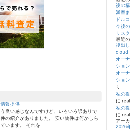
襖の
満室
ドル
今後
リス
最近
後出
cloud
オー
ショ
オー
ショ
り
私の
に
rea
ら情報提供
私の
こう良い感じなんですけど、いろいろ訳ありで
に
rea
件の紹介がありました。 安い物件は何かしら
アー
ています。 それを
2026