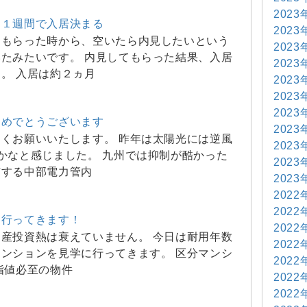
2023
ら１週間で入居決まる
2023
をもらった時から、空いたら内見したいという
2023
たみたいです。 内見してもらった結果、入居
2023
。 入居は約２ヵ月
2023
2023
2023
おめでとうございます
2023
くお願いいたします。 昨年は太陽光には逆風
2023
かなと感じました。 九州では抑制が酷かった
2023
有する中部電力管内
2023
2022
2022
に行ってきます！
2022
産投資熱は衰えていません。 今日は耐用年数
2022
ンションを見学に行ってきます。 区分マンシ
2022
指値必至の物件
2022
2022