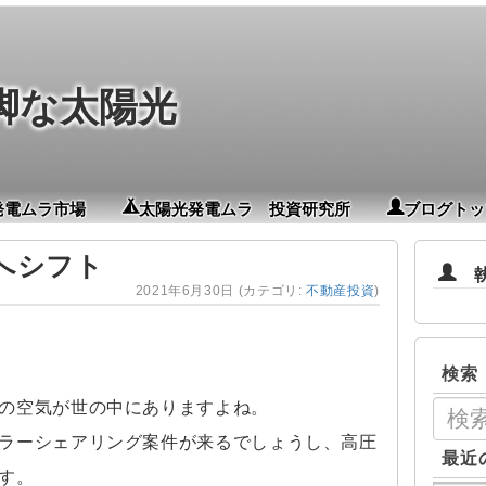
脚な太陽光
発電ムラ市場
太陽光発電ムラ 投資研究所
ブログトッ
へシフト
執筆
2021年6月30日
(カテゴリ:
不動産投資
)
検索
の空気が世の中にありますよね。
ラーシェアリング案件が来るでしょうし、高圧
最近
す。