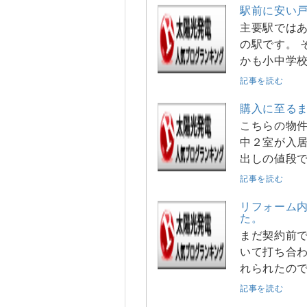
駅前に安い
主要駅ではあ
の駅です。 
かも小中学
記事を読む
購入に至る
こちらの物件
中２室が入居
出しの値段
記事を読む
リフォーム
た。
まだ契約前
いて打ち合わ
れられたの
記事を読む