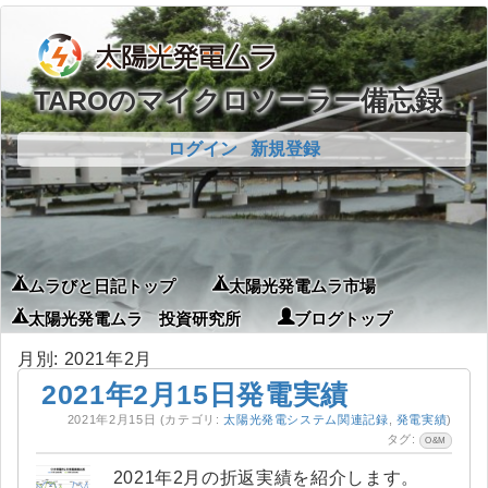
TAROのマイクロソーラー備忘録
ログイン
新規登録
ムラびと日記トップ
太陽光発電ムラ市場
太陽光発電ムラ 投資研究所
ブログトップ
月別: 2021年2月
2021年2月15日発電実績
2021年2月15日
(カテゴリ:
太陽光発電システム関連記録
,
発電実績
)
タグ:
O&M
2021年2月の折返実績を紹介します。