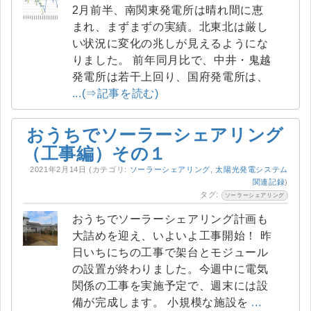
2月前半、南関東発電所は晴れ間に恵
まれ、まずまずの実績。北東北は厳し
い状況に変化の兆しが見えるようにな
りました。 前年同月比で、中井・鬼越
発電所は若干上回り、国府発電所は、
...(⇒記事を読む)
おうちでソーラーシェアリング
（工事編）その１
2021年2月14日
(カテゴリ:
ソーラーシェアリング
,
太陽光発電システム
関連記録
)
タグ:
ソーラーシェアリング
おうちでソーラーシェアリング計画も
大詰めを迎え、いよいよ工事開始！ 昨
日いちにちの工事で架台とモジュール
の設置が終わりました。今週中に電気
関係の工事を実施予定で、週末には設
備が完成します。 小規模な施設を
...