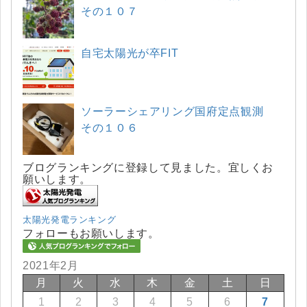
その１０７
自宅太陽光が卒FIT
ソーラーシェアリング国府定点観測
その１０６
ブログランキングに登録して見ました。宜しくお
願いします。
太陽光発電ランキング
フォローもお願いします。
2021年2月
月
火
水
木
金
土
日
1
2
3
4
5
6
7