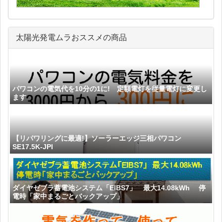
太陽光発電ムラおススメの商品
パワコンの電気代を10分の1に! 定額電灯を従量電灯に変更し
ます
【リパワリングに最適!】ソーラーエッジ三相パワコン
SE17.5K-JPI
ダイヤゼブラ蓄電池システム「EIBS7」 最大14.08kWh 停
電時「家中まるごとバックアップ」