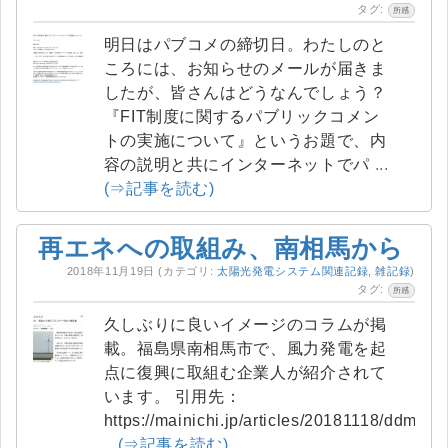
タグ:
所感
明日はパブコメの締切日。わたしのと
ころには、お知らせのメールが届きま
したが、皆さんはどうなんでしょう？
『FIT制度に関するパブリックコメン
トの実施について』というお題で、内
容の説明と共にインターネットでパ
...
(⇒記事を読む)
再エネへの取組み、南相馬から
2018年11月19日
(カテゴリ:
太陽光発電システム関連記録
,
雑記録
)
タグ:
所感
久しぶりに良いイメージのコラムが掲
載。福島県南相馬市で、風力発電を起
点に復興に取組む企業人が紹介されて
います。 引用先：
https://mainichi.jp/articles/20181118/ddm/01
...(⇒記事を読む)