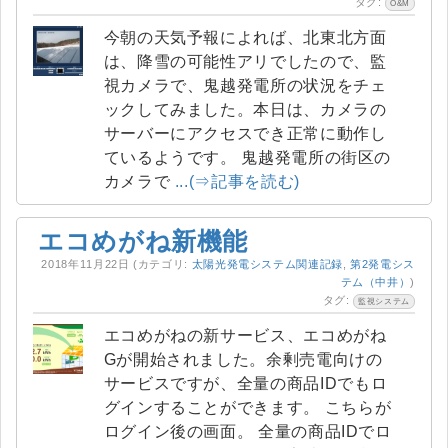
タグ:
O&M
今朝の天気予報によれば、北東北方面
は、降雪の可能性アリでしたので、監
視カメラで、鬼越発電所の状況をチェ
ックしてみました。本日は、カメラの
サーバーにアクセスでき正常に動作し
ているようです。 鬼越発電所の街区の
カメラで
...(⇒記事を読む)
エコめがね新機能
2018年11月22日
(カテゴリ:
太陽光発電システム関連記録
,
第2発電シス
テム（中井）
)
タグ:
監視システム
エコめがねの新サービス、エコめがね
Gが開始されました。余剰売電向けの
サービスですが、全量の商品IDでもロ
グインすることができます。 こちらが
ログイン後の画面。 全量の商品IDでロ