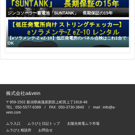
ジンコソーラー蓄電池「SUNTANK」 長期保証の15年
【eソラメンテ-Z eZ-10】低圧発電所のパネル点検はこれ1台で
OK
株式会社a&vein
〒959-1502 新潟県南蒲原郡田上町田上丁1918-48
TEL : 050-5577-6389 / FAX : 050-3730-3840 / mail : info@a-
vein.com
ムラ入口
ムラびと日記トップ
太陽光発電ムラ市場
ムラびと相談所
お問合せ