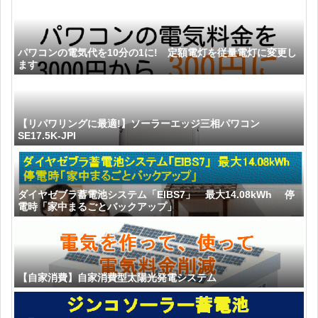
パワコンの電気代を10分の1に! 定額電灯を従量電灯に変更し
ます
【リパワリングに最適!】ソーラーエッジ三相パワコン
SE17.5K-JPI
ダイヤゼブラ蓄電池システム「EIBS7」 最大14.08kWh 停
電時「家中まるごとバックアップ」
【自家消費】自家消費型太陽光発電システム