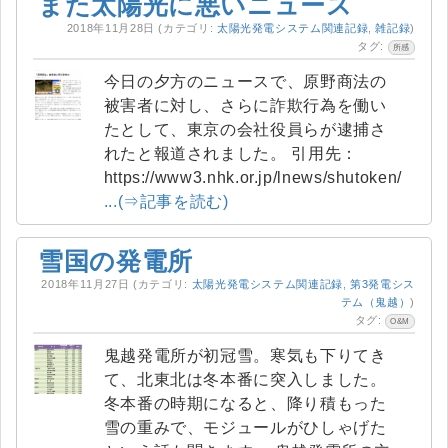
また太陽光に悪いニュース
2018年11月28日
(カテゴリ:
太陽光発電システム関連記録
,
雑記録
)
タグ:
所感
今日の夕方のニュースで、原野商法の
被害者に対し、さらに詐欺行為を働い
たとして、東京の会社役員らが逮捕さ
れたと報道されました。 引用先：
https://www3.nhk.or.jp/lnews/shutoken/
...(⇒記事を読む)
雪国の発電所
2018年11月27日
(カテゴリ:
太陽光発電システム関連記録
,
第3発電シス
テム（鬼越）
)
タグ:
O&M
鬼越発電所が初冠雪。寒気も下りてき
て、北東北は冬本番に突入しました。
冬本番の時期になると、降り積もった
雪の重みで、モジュールがひしゃげた