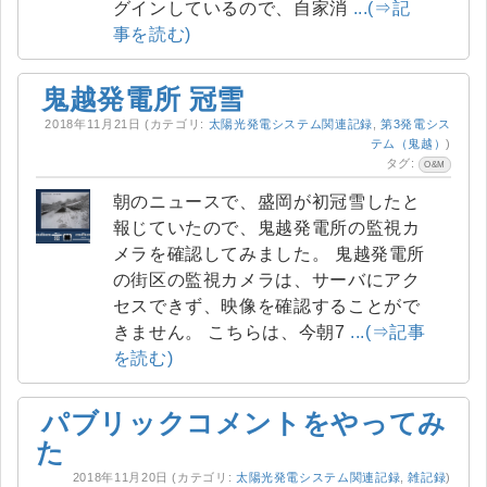
グインしているので、自家消
...(⇒記
事を読む)
鬼越発電所 冠雪
2018年11月21日
(カテゴリ:
太陽光発電システム関連記録
,
第3発電シス
テム（鬼越）
)
タグ:
O&M
朝のニュースで、盛岡が初冠雪したと
報じていたので、鬼越発電所の監視カ
メラを確認してみました。 鬼越発電所
の街区の監視カメラは、サーバにアク
セスできず、映像を確認することがで
きません。 こちらは、今朝7
...(⇒記事
を読む)
パブリックコメントをやってみ
た
2018年11月20日
(カテゴリ:
太陽光発電システム関連記録
,
雑記録
)