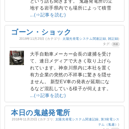
という話も聞きます。 鬼越発電所の立
地する岩手県内でも場所によって積雪
...(⇒記事を読む)
ゴーン・ショック
2018年11月25日
(カテゴリ:
太陽光発電システム関連記録
,
雑記録
)
タグ:
所感
大手自動車メーカー会長の逮捕を受け
て、連日メディアで大きく取り上げら
れています。神奈川県内に本社を置く
有力企業の突然の不祥事に驚きを隠せ
ません。 新型EV車の発表が延期にな
るなど混乱している様子が伺えます。
...(⇒記事を読む)
本日の鬼越発電所
2018年11月23日
(カテゴリ:
太陽光発電システム関連記録
,
第3発電シス
テム（鬼越）
)