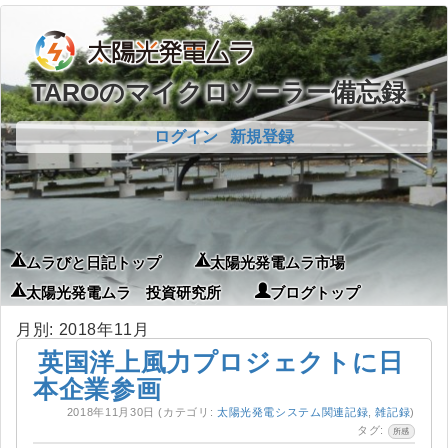
TAROのマイクロソーラー備忘録
ログイン
新規登録
ムラびと日記トップ
太陽光発電ムラ市場
太陽光発電ムラ 投資研究所
ブログトップ
月別: 2018年11月
英国洋上風力プロジェクトに日
本企業参画
2018年11月30日
(カテゴリ:
太陽光発電システム関連記録
,
雑記録
)
タグ:
所感