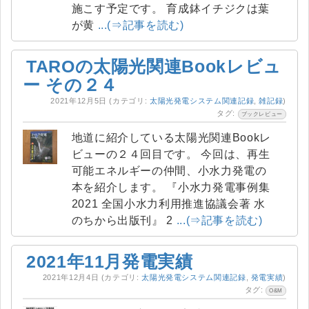
施こす予定です。 育成鉢イチジクは葉
が黄
...(⇒記事を読む)
TAROの太陽光関連Bookレビュ
ー その２４
2021年12月5日
(カテゴリ:
太陽光発電システム関連記録
,
雑記録
)
タグ:
ブックレビュー
地道に紹介している太陽光関連Bookレ
ビューの２４回目です。 今回は、再生
可能エネルギーの仲間、小水力発電の
本を紹介します。 『小水力発電事例集
2021 全国小水力利用推進協議会著 水
のちから出版刊』 2
...(⇒記事を読む)
2021年11月発電実績
2021年12月4日
(カテゴリ:
太陽光発電システム関連記録
,
発電実績
)
タグ:
O&M