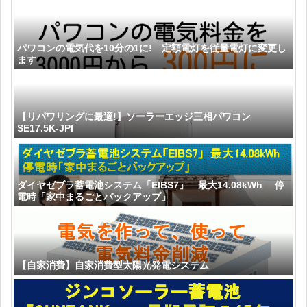
パワコンの電気代を10分の1に! 定額電灯を従量電灯に変更し
ます
【リパワリングに最適!】ソーラーエッジ三相パワコン
SE17.5K-JPI
ダイヤゼブラ蓄電池システム「EIBS7」 最大14.08kWh 停
電時「家中まるごとバックアップ」
【自家消費】自家消費型太陽光発電システム