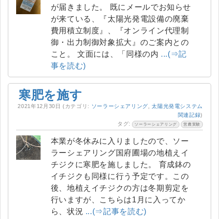
が届きました。 既にメールでお知らせ
が来ている、『太陽光発電設備の廃棄
費用積立制度』、『オンライン代理制
御・出力制御対象拡大』のご案内との
こと。 文面には、「同様の内
...(⇒記
事を読む)
寒肥を施す
2021年12月30日
(カテゴリ:
ソーラーシェアリング
,
太陽光発電システム
関連記録
)
タグ:
ソーラーシェアリング
営農実験
本業が冬休みに入りましたので、ソー
ラーシェアリング国府圃場の地植えイ
チジクに寒肥を施しました。 育成鉢の
イチジクも同様に行う予定です。この
後、地植えイチジクの方は冬期剪定を
行いますが、こちらは1月に入ってか
ら、状況
...(⇒記事を読む)