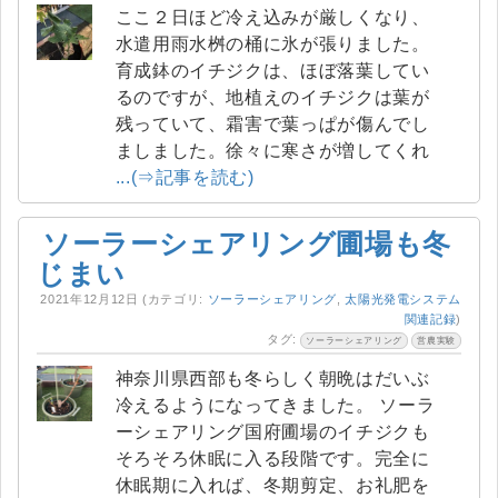
ここ２日ほど冷え込みが厳しくなり、
水遣用雨水桝の桶に氷が張りました。
育成鉢のイチジクは、ほぼ落葉してい
るのですが、地植えのイチジクは葉が
残っていて、霜害で葉っぱが傷んでし
ましました。徐々に寒さが増してくれ
...(⇒記事を読む)
ソーラーシェアリング圃場も冬
じまい
2021年12月12日
(カテゴリ:
ソーラーシェアリング
,
太陽光発電システム
関連記録
)
タグ:
ソーラーシェアリング
営農実験
神奈川県西部も冬らしく朝晩はだいぶ
冷えるようになってきました。 ソーラ
ーシェアリング国府圃場のイチジクも
そろそろ休眠に入る段階です。完全に
休眠期に入れば、冬期剪定、お礼肥を