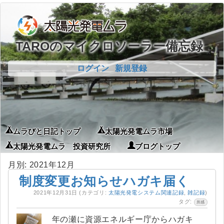
TAROのマイクロソーラー備忘録
ログイン
新規登録
ムラびと日記トップ
太陽光発電ムラ市場
太陽光発電ムラ 投資研究所
ブログトップ
月別: 2021年12月
制度変更お知らせハガキ届く
2021年12月31日
(カテゴリ:
太陽光発電システム関連記録
,
雑記録
)
タグ:
所感
年の瀬に資源エネルギー庁からハガキ