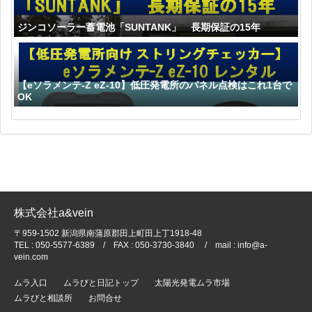
ジンコソーラー蓄電池「SUNTANK」 長期保証の15年
【eソラメンテ-Z eZ-10】低圧発電所のパネル点検はこれ1台で
OK
株式会社a&vein
〒959-1502 新潟県南蒲原郡田上町田上丁1918-48
TEL : 050-5577-6389 / FAX : 050-3730-3840 / mail : info@a-
vein.com
ムラ入口
ムラびと日記トップ
太陽光発電ムラ市場
ムラびと相談所
お問合せ