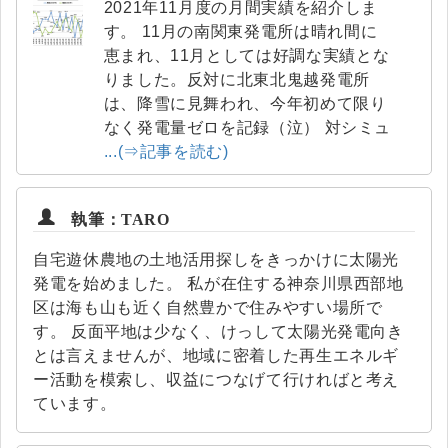
2021年11月度の月間実績を紹介しま
す。 11月の南関東発電所は晴れ間に
恵まれ、11月としては好調な実績とな
りました。反対に北東北鬼越発電所
は、降雪に見舞われ、今年初めて限り
なく発電量ゼロを記録（泣） 対シミュ
...(⇒記事を読む)
執筆：TARO
自宅遊休農地の土地活用探しをきっかけに太陽光
発電を始めました。 私が在住する神奈川県西部地
区は海も山も近く自然豊かで住みやすい場所で
す。 反面平地は少なく、けっして太陽光発電向き
とは言えませんが、地域に密着した再生エネルギ
ー活動を模索し、収益につなげて行ければと考え
ています。