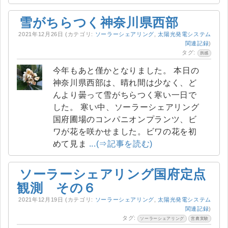
雪がちらつく神奈川県西部
2021年12月26日
(カテゴリ:
ソーラーシェアリング
,
太陽光発電システム
関連記録
)
タグ:
所感
今年もあと僅かとなりました。 本日の
神奈川県西部は、晴れ間は少なく、ど
んより曇って雪がちらつく寒い一日で
した。 寒い中、ソーラーシェアリング
国府圃場のコンパニオンプランツ、ビ
ワが花を咲かせました。ビワの花を初
めて見ま
...(⇒記事を読む)
ソーラーシェアリング国府定点
観測 その６
2021年12月19日
(カテゴリ:
ソーラーシェアリング
,
太陽光発電システム
関連記録
)
タグ:
ソーラーシェアリング
営農実験