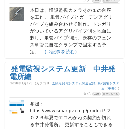
タグ:
O&M
監視システム
本日は、増設監視カメラその１の台座
を工作。 単管パイプとガーデンアグリ
パイプを組み合わせて制作。トンガリ
がついているアグリパイプ側を地面に
刺し、単管パイプ側は、既存のフェン
ス単管に自在クランプで固定する予
定。
...(⇒記事を読む)
発電監視システム更新 中井発
電所編
2026年1月12日
(カテゴリ:
太陽光発電システム関連記録
,
第2発電システ
ム（中井）
)
タグ:
O&M
監視システム
参照：
https://www.smartpv.co.jp/product/ ２
０２６年夏でエコめがねの契約が切れ
る中井発電所。 更新することもできる