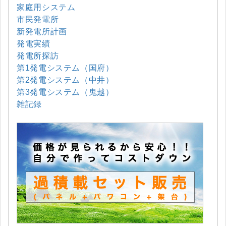
家庭用システム
市民発電所
新発電所計画
発電実績
発電所探訪
第1発電システム（国府）
第2発電システム（中井）
第3発電システム（鬼越）
雑記録