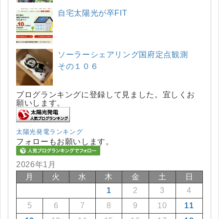
自宅太陽光が卒FIT
ソーラーシェアリング国府定点観測
その１０６
ブログランキングに登録して見ました。宜しくお
願いします。
太陽光発電ランキング
フォローもお願いします。
2026年1月
月
火
水
木
金
土
日
1
2
3
4
5
6
7
8
9
10
11