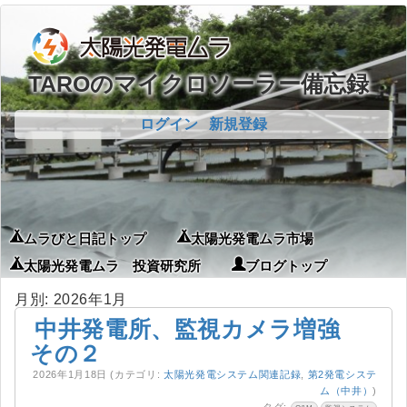
TAROのマイクロソーラー備忘録
ログイン
新規登録
ムラびと日記トップ
太陽光発電ムラ市場
太陽光発電ムラ 投資研究所
ブログトップ
月別: 2026年1月
中井発電所、監視カメラ増強
その２
2026年1月18日
(カテゴリ:
太陽光発電システム関連記録
,
第2発電システ
ム（中井）
)