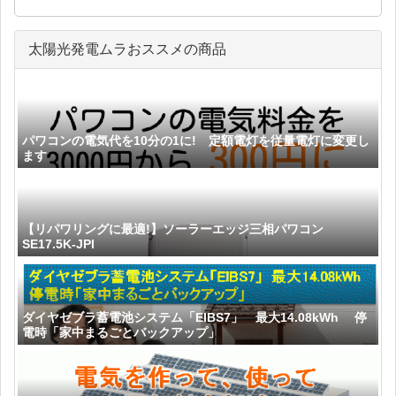
太陽光発電ムラおススメの商品
パワコンの電気代を10分の1に! 定額電灯を従量電灯に変更し
ます
【リパワリングに最適!】ソーラーエッジ三相パワコン
SE17.5K-JPI
ダイヤゼブラ蓄電池システム「EIBS7」 最大14.08kWh 停
電時「家中まるごとバックアップ」