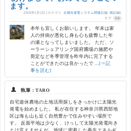
ます。
2026年1月1日
(カテゴリ:
太陽光発電システム関連記録
,
雑記録
)
タグ:
所感
本年も宜しくお願いします。 年末は家
人の持病が悪化し身も心も疲弊した年
の瀬となってしまいました。 ただ、ソ
ーラーシェアリング国府圃場の施肥や
剪定など冬季管理を昨年内に完了する
ことができたのは良かったで
...(⇒記
事を読む)
執筆：TARO
自宅遊休農地の土地活用探しをきっかけに太陽光
発電を始めました。 私が在住する神奈川県西部地
区は海も山も近く自然豊かで住みやすい場所で
す。 反面平地は少なく、けっして太陽光発電向き
とは言えませんが、地域に密着した再生エネルギ