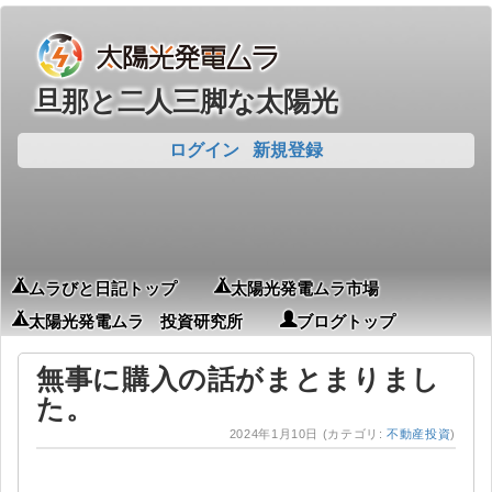
旦那と二人三脚な太陽光
ログイン
新規登録
ムラびと日記トップ
太陽光発電ムラ市場
太陽光発電ムラ 投資研究所
ブログトップ
無事に購入の話がまとまりまし
た。
2024年1月10日
(カテゴリ:
不動産投資
)