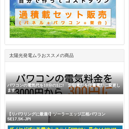
太陽光発電ムラおススメの商品
パワコンの電気代を10分の1に! 定額電灯を従量電灯に変更し
ます
【リパワリングに最適!】ソーラーエッジ三相パワコン
SE17.5K-JPI