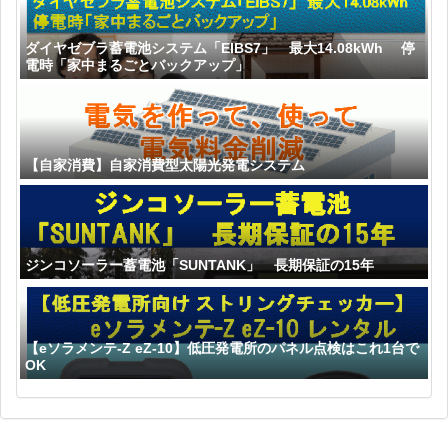
ダイヤゼブラ蓄電池システム「EIBS7」 最大14.08kWh 停
電時「家中まるごとバックアップ」
【自家消費】自家消費型太陽光発電システム
ジンコソーラー蓄電池「SUNTANK」 長期保証の15年
【eソラメンテ-Z eZ-10】低圧発電所のパネル点検はこれ1台で
OK