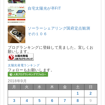
自宅太陽光が卒FIT
ソーラーシェアリング国府定点観測
その１０６
ブログランキングに登録して見ました。宜しくお
願いします。
太陽光発電ランキング
フォローもお願いします。
2018年9月
月
火
水
木
金
土
日
1
2
3
4
5
6
7
8
9