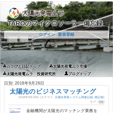
TAROのマイクロソーラー備忘録
ログイン
新規登録
ムラびと日記トップ
太陽光発電ムラ市場
太陽光発電ムラ 投資研究所
ブログトップ
日別: 2018年9月26日
太陽光のビジネスマッチング
2018年9月26日
(カテゴリ:
太陽光発電システム関連記録
,
雑記録
)
タグ:
所感
金融機関が太陽光のマッチング業務を