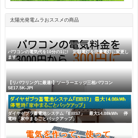
太陽光発電ムラおススメの商品
パワコンの電気代を10分の1に! 定額電灯を従量電灯に変更し
ます
【リパワリングに最適!】ソーラーエッジ三相パワコン
SE17.5K-JPI
ダイヤゼブラ蓄電池システム「EIBS7」 最大14.08kWh 停
電時「家中まるごとバックアップ」