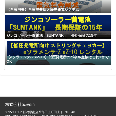
【自家消費】自家消費型太陽光発電システム
ジンコソーラー蓄電池「SUNTANK」 長期保証の15年
【eソラメンテ-Z eZ-10】低圧発電所のパネル点検はこれ1台で
OK
株式会社a&vein
〒959-1502 新潟県南蒲原郡田上町田上丁1918-48