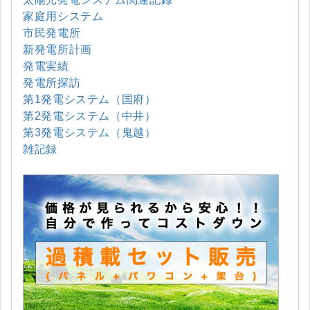
家庭用システム
市民発電所
新発電所計画
発電実績
発電所探訪
第1発電システム（国府）
第2発電システム（中井）
第3発電システム（鬼越）
雑記録