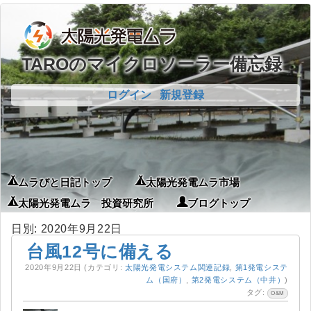
TAROのマイクロソーラー備忘録
ログイン
新規登録
ムラびと日記トップ
太陽光発電ムラ市場
太陽光発電ムラ 投資研究所
ブログトップ
日別: 2020年9月22日
台風12号に備える
2020年9月22日
(カテゴリ:
太陽光発電システム関連記録
,
第1発電システ
ム（国府）
,
第2発電システム（中井）
)
タグ:
O&M