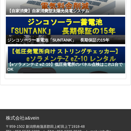
【自家消費】自家消費型太陽光発電システム
ジンコソーラー蓄電池「SUNTANK」 長期保証の15年
【eソラメンテ-Z eZ-10】低圧発電所のパネル点検はこれ1台で
OK
株式会社a&vein
〒959-1502 新潟県南蒲原郡田上町田上丁1918-48