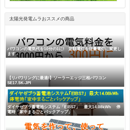
太陽光発電ムラおススメの商品
パワコンの電気代を10分の1に! 定額電灯を従量電灯に変更し
ます
【リパワリングに最適!】ソーラーエッジ三相パワコン
SE17.5K-JPI
ダイヤゼブラ蓄電池システム「EIBS7」 最大14.08kWh 停
電時「家中まるごとバックアップ」