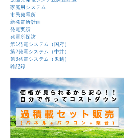
家庭用システム
市民発電所
新発電所計画
発電実績
発電所探訪
第1発電システム（国府）
第2発電システム（中井）
第3発電システム（鬼越）
雑記録