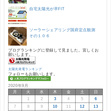
自宅太陽光が卒FIT
ソーラーシェアリング国府定点観測
その１０６
ブログランキングに登録して見ました。宜しくお
願いします。
太陽光発電ランキング
フォローもお願いします。
2020年9月
月
火
水
木
金
土
日
1
2
3
4
5
6
7
8
9
10
11
12
13