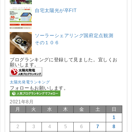
自宅太陽光が卒FIT
ソーラーシェアリング国府定点観測
その１０６
ブログランキングに登録して見ました。宜しくお
願いします。
太陽光発電ランキング
フォローもお願いします。
2021年8月
月
火
水
木
金
土
日
1
2
3
4
5
6
7
8