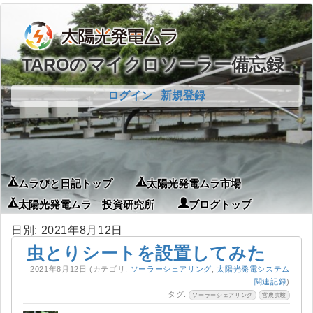
TAROのマイクロソーラー備忘録
ログイン
新規登録
ムラびと日記トップ
太陽光発電ムラ市場
太陽光発電ムラ 投資研究所
ブログトップ
日別: 2021年8月12日
虫とりシートを設置してみた
2021年8月12日
(カテゴリ:
ソーラーシェアリング
,
太陽光発電システム
関連記録
)
タグ:
ソーラーシェアリング
営農実験