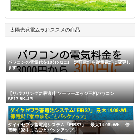
太陽光発電ムラおススメの商品
パワコンの電気代を10分の1に! 定額電灯を従量電灯に変更し
ます
【リパワリングに最適!】ソーラーエッジ三相パワコン
SE17.5K-JPI
ダイヤゼブラ蓄電池システム「EIBS7」 最大14.08kWh 停
電時「家中まるごとバックアップ」