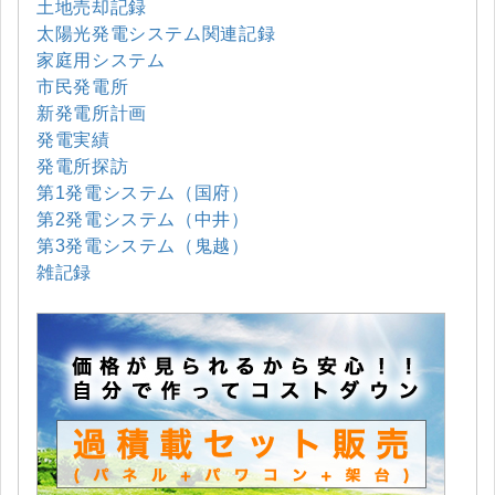
土地売却記録
太陽光発電システム関連記録
家庭用システム
市民発電所
新発電所計画
発電実績
発電所探訪
第1発電システム（国府）
第2発電システム（中井）
第3発電システム（鬼越）
雑記録