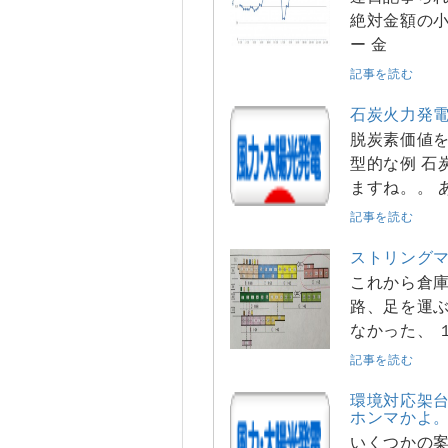
絶対金額の小
ー 金
記事を読む
石炭火力発
脱炭素価値
型的な例 石
ますね。。 
記事を読む
ストリング
これから倉庫
路、足を運
なかった、 
記事を読む
環境対応架
ホンマかよ
いくつかの案