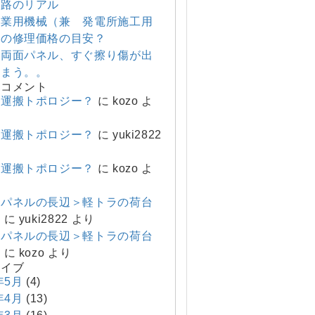
回路のリアル
農業用機械（兼 発電所施工用
）の修理価格の目安？
の両面パネル、すぐ擦り傷が出
しまう。。
のコメント
ル運搬トポロジー？
に
kozo
よ
ル運搬トポロジー？
に
yuki2822
ル運搬トポロジー？
に
kozo
よ
のパネルの長辺＞軽トラの荷台
辺
に
yuki2822
より
のパネルの長辺＞軽トラの荷台
辺
に
kozo
より
カイブ
年5月
(4)
年4月
(13)