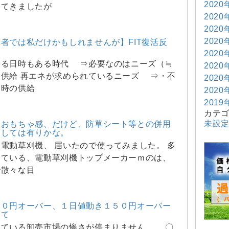
2020
してきましたが
2020
2020
2020
者では私だけかもしれませんが】FIT復活反
2020
いる日時もある時代 ⇒必要なのはニーズ（≒
2020
う供給 再エネが求められているニーズ ⇒・不
2020
日時の供給
2020
2019
カテ
未設
はおもちゃ感、だけど、防草シート等との併用
としては有りかな。
電動草刈機、 届いたので使ってみました。 多
っている、電動草刈機トップメーカーｍのは、
で散々な目
２０円オーバー、１日値動き１５０円オーバー
って
ている卸売市場の惨さが停まりません。。 〇