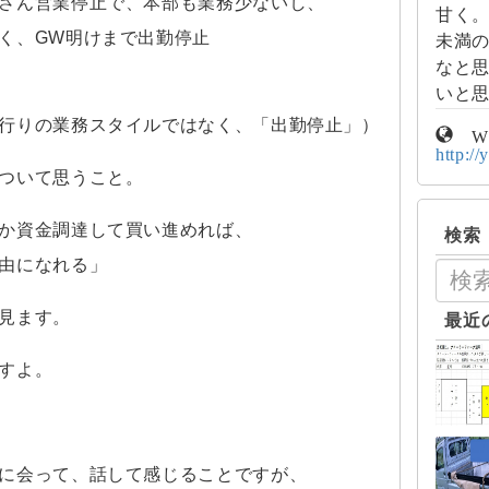
さん営業停止で、本部も業務少ないし、
甘く。
く、GW明けまで出勤停止
未満
なと思
いと
行りの業務スタイルではなく、「出勤停止」）
W
http:/
ついて思うこと。
か資金調達して買い進めれば、
検索
由になれる」
見ます。
最近
すよ。
に会って、話して感じることですが、