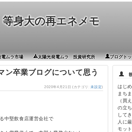
等身大の再エネメモ
発電ムラ市場
太陽光発電ムラ 投資研究所
ブログトッ
マン卒業ブログについて思う
執筆
はじめ
2020年4月21日
(カテゴリ:
未設定
)
まち
（買え
の立
してき
る中堅飲食店運営会社で
人に厳
モッ