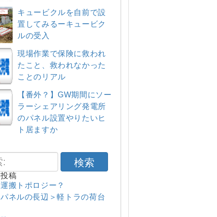
キュービクルを自前で設
置してみるーキュービク
ルの受入
現場作業で保険に救われ
たこと、救われなかった
ことのリアル
【番外？】GW期間にソー
ラーシェアリング発電所
のパネル設置やりたいヒ
ト居ますか
検索
の投稿
ル運搬トポロジー？
のパネルの長辺＞軽トラの荷台
辺