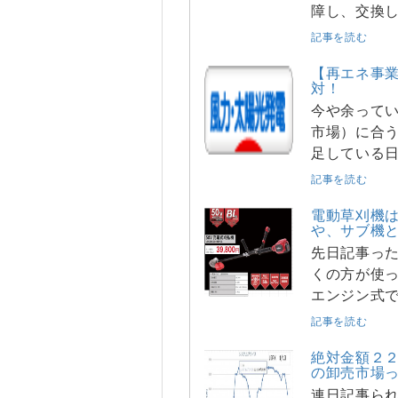
障し、交換
記事を読む
【再エネ事業
対！
今や余って
市場）に合
足している
記事を読む
電動草刈機
や、サブ機
先日記事った
くの方が使
エンジン式
記事を読む
絶対金額２
の卸売市場
連日記事られ