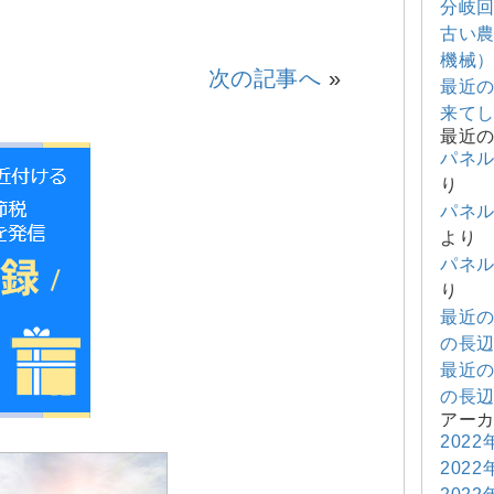
分岐
古い
機械
次の記事へ
»
最近
来て
最近
パネ
り
パネ
より
パネ
り
最近
の長
最近
の長
アー
2022
2022