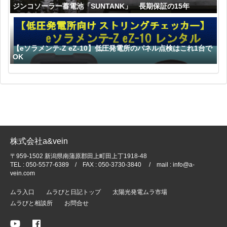
ジンコソーラー蓄電池「SUNTANK」 長期保証の15年
【eソラメンテ-Z eZ-10】低圧発電所のパネル点検はこれ1台で
OK
株式会社a&vein
〒959-1502 新潟県南蒲原郡田上町田上丁1918-48
TEL : 050-5577-6389 / FAX : 050-3730-3840 / mail : info@a-
vein.com
ムラ入口
ムラびと日記トップ
太陽光発電ムラ市場
ムラびと相談所
お問合せ