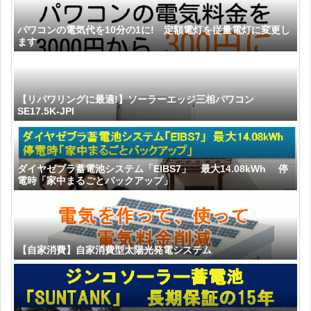
パワコンの電気代を10分の1に! 定額電灯を従量電灯に変更し
ます
【リパワリングに最適!】ソーラーエッジ三相パワコン
SE17.5K-JPI
ダイヤゼブラ蓄電池システム「EIBS7」 最大14.08kWh 停
電時「家中まるごとバックアップ」
【自家消費】自家消費型太陽光発電システム