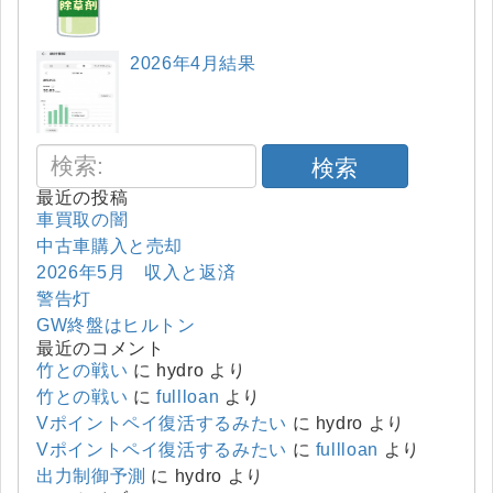
2026年4月結果
検索
最近の投稿
車買取の闇
中古車購入と売却
2026年5月 収入と返済
警告灯
GW終盤はヒルトン
最近のコメント
竹との戦い
に
hydro
より
竹との戦い
に
fullloan
より
Vポイントペイ復活するみたい
に
hydro
より
Vポイントペイ復活するみたい
に
fullloan
より
出力制御予測
に
hydro
より