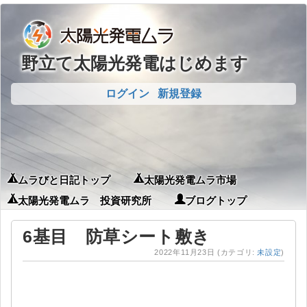
野立て太陽光発電はじめます
ログイン
新規登録
ムラびと日記トップ
太陽光発電ムラ市場
太陽光発電ムラ 投資研究所
ブログトップ
6基目 防草シート敷き
2022年11月23日
(カテゴリ:
未設定
)