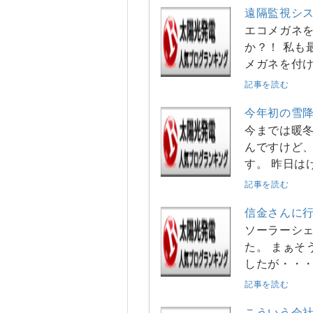
遠隔監視シ
エコメガネ
か？！ 私も
メガネを付け
記事を読む
今年初の雪
今までは暖
んですけど、
す。 昨日は
記事を読む
信金さんに
ソーラーシ
た。 まぁそ
したが・・・
記事を読む
こういう会