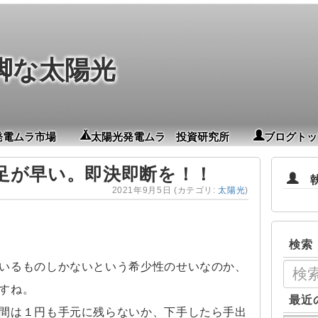
脚な太陽光
発電ムラ市場
太陽光発電ムラ 投資研究所
ブログトッ
足が早い。即決即断を！！
執筆
2021年9月5日
(カテゴリ:
太陽光
)
検索
いるものしかないという希少性のせいなのか、
すね。
最近
間は１円も手元に残らないか、下手したら手出