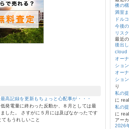
襖の
満室
ドル
今後
リス
最近
後出
cloud
オー
ショ
オー
ショ
り
私の
は最高記録を更新もちょっと心配事が・・・
に
rea
的低発電量に終わった反動か、８月としては最
私の
ました。 さすがに５月には及ばなかったです
に
rea
とてもうれしいこと
アー
2026