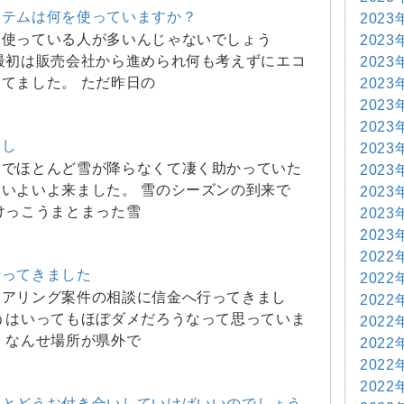
ステムは何を使っていますか？
2023
を使っている人が多いんじゃないでしょう
2023
最初は販売会社から進められ何も考えずにエコ
2023
てました。 ただ昨日の
2023
2023
2023
降し
2023
冬でほとんど雪が降らなくて凄く助かっていた
2023
いよいよ来ました。 雪のシーズンの到来で
2023
けっこうまとまった雪
2023
2023
2022
行ってきました
2022
ェアリング案件の相談に信金へ行ってきまし
2022
うはいってもほぼダメだろうなって思っていま
2022
 なんせ場所が県外で
2022
2022
2022
社とどうお付き合いしていけばいいのでしょう