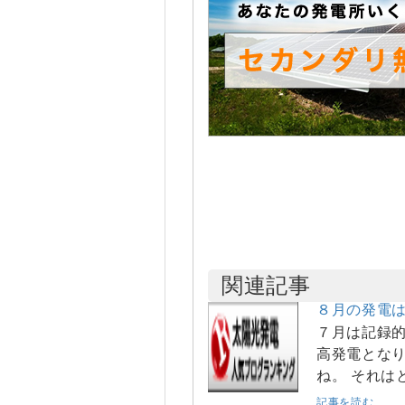
関連記事
８月の発電
７月は記録
高発電となり
ね。 それは
記事を読む