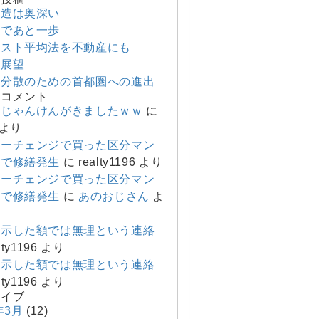
構造は奥深い
まであと一歩
コスト平均法を不動産にも
の展望
ク分散のための首都圏への進出
のコメント
しじゃんけんがきましたｗｗ
に
より
ナーチェンジで買った区分マン
ンで修繕発生
に
realty1196
より
ナーチェンジで買った区分マン
ンで修繕発生
に
あのおじさん
よ
提示した額では無理という連絡
lty1196
より
提示した額では無理という連絡
lty1196
より
カイブ
年3月
(12)