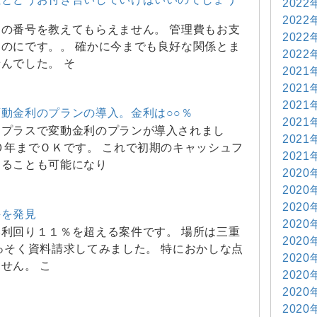
2022
2022
の番号を教えてもらえません。 管理費もお支
2022
のにです。。 確かに今までも良好な関係とま
2022
んでした。 そ
2021
2021
2021
動金利のプランの導入。金利は○○％
2021
アプラスで変動金利のプランが導入されまし
2021
０年までＯＫです。 これで初期のキャッシュフ
2021
することも可能になり
2020
2020
2020
件を発見
2020
利回り１１％を超える案件です。 場所は三重
2020
っそく資料請求してみました。 特におかしな点
2020
せん。 こ
2020
2020
2020