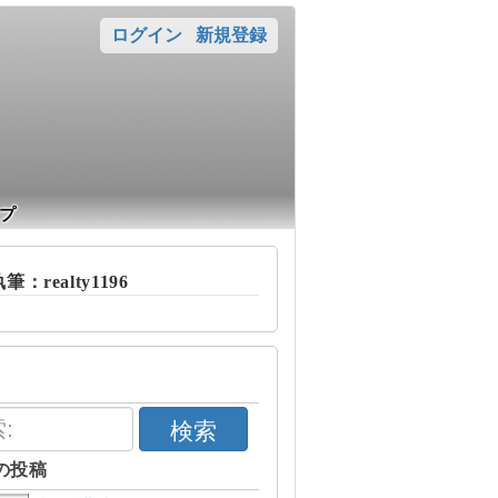
ログイン
新規登録
プ
：realty1196
検索
の投稿