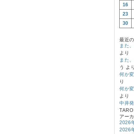
16
23
30
最近
また
より
また
う
よ
何か
り
何か
より
中井
TARO
アー
2026
2026