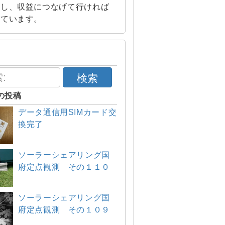
索し、収益につなげて行ければ
えています。
検索
の投稿
データ通信用SIMカード交
換完了
ソーラーシェアリング国
府定点観測 その１１０
ソーラーシェアリング国
府定点観測 その１０９