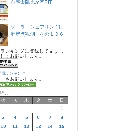
自宅太陽光が卒FIT
ソーラーシェアリング国
府定点観測 その１０６
グランキングに登録して見まし
宜しくお願いします。
発電ランキング
ローもお願いします。
年5月
火
水
木
金
土
日
1
3
4
5
6
7
8
10
11
12
13
14
15