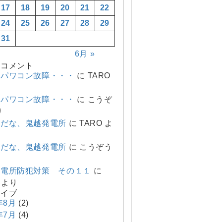
17
18
19
20
21
22
24
25
26
27
28
29
31
6月 »
のコメント
、パワコン故障・・・
に
TARO
、パワコン故障・・・
に
こうぞ
り
変だな、鬼越発電所
に
TARO
よ
変だな、鬼越発電所
に
こうぞう
発電所防犯対策 その１１
に
より
カイブ
年8月
(2)
年7月
(4)