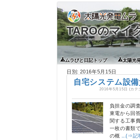
TAROのマ
ムラびと日記トップ
太陽光
日別: 2016年5月15日
自宅システム設備
2016年5月15日
(カテ
負担金の調査
東電から回答
関する工事費
一枚の書類で
の概
...(⇒