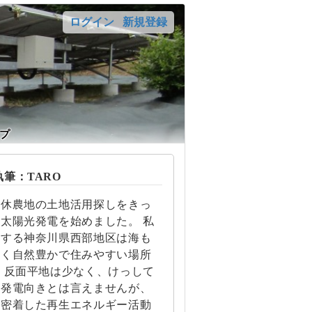
ログイン
新規登録
プ
筆：TARO
遊休農地の土地活用探しをきっ
太陽光発電を始めました。 私
住する神奈川県西部地区は海も
近く自然豊かで住みやすい場所
 反面平地は少なく、けっして
光発電向きとは言えませんが、
に密着した再生エネルギー活動