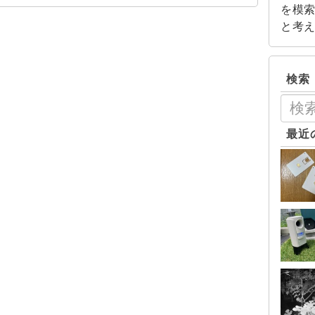
を模
と考
検索
最近