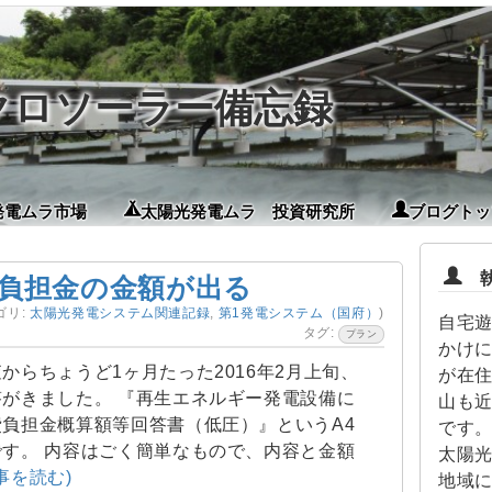
イクロソーラー備忘録
発電ムラ市場
太陽光発電ムラ 投資研究所
ブログトッ
執
負担金の金額が出る
ゴリ:
太陽光発電システム関連記録
,
第1発電システム（国府）
)
自宅
タグ:
プラン
かけに
からちょうど1ヶ月たった2016年2月上旬、
が在
がきました。 『再生エネルギー発電設備に
山も
負担金概算額等回答書（低圧）』というA4
です。
す。 内容はごく簡単なもので、内容と金額
太陽
記事を読む)
地域