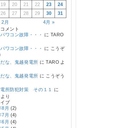
19
20
21
22
23
24
26
27
28
29
30
31
« 2月
4月 »
のコメント
、パワコン故障・・・
に
TARO
、パワコン故障・・・
に
こうぞ
り
変だな、鬼越発電所
に
TARO
よ
変だな、鬼越発電所
に
こうぞう
発電所防犯対策 その１１
に
より
カイブ
年8月
(2)
年7月
(4)
年6月
(4)