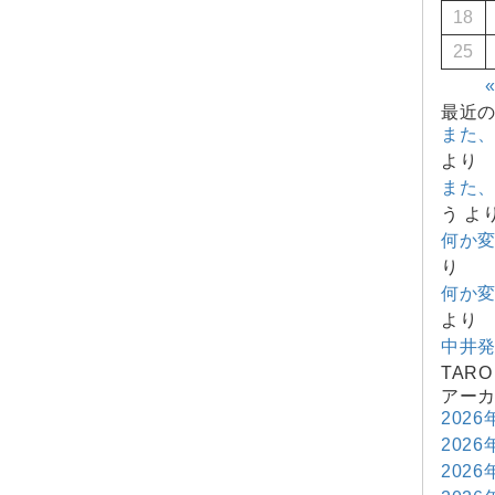
18
25
最近
また
より
また
う
よ
何か
り
何か
より
中井
TARO
アー
2026
2026
2026