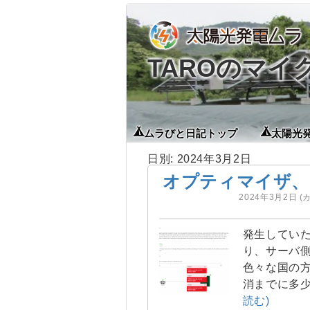
TAROのマ
ムラびと日記トップ
太陽光
日別: 2024年3月2日
オプティマイザ、
2024年3月2日
(
発生していた
り、サーバ側の
色々な国の方
消までに多少
読む)