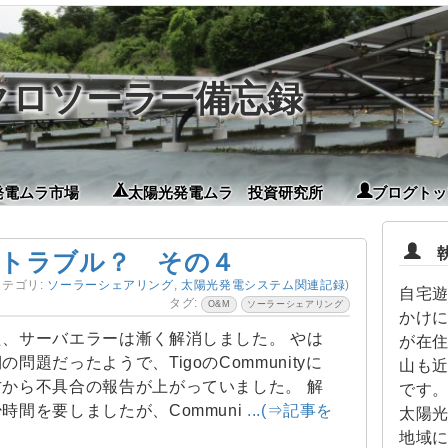
イクロソーラー備忘録
発電ムラ市場
太陽光発電ムラ 投資研究所
ブログトッ
執
トラブル？ その４
カテゴリ:
ソーラーシェアリング
,
太陽光発電システム関連記録
)
自宅
タグ:
O&M
ソーラーシェアリング
かけに
、サーバエラーは漸く解消しました。 やは
が在
問題だったようで、TigoのCommunityに
山も
から不具合の報告が上がっていました。 解
です。
時間を要しましたが、Communi
...(⇒記事を
太陽
地域