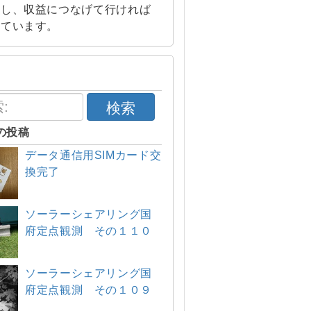
索し、収益につなげて行ければ
えています。
検索
の投稿
データ通信用SIMカード交
換完了
ソーラーシェアリング国
府定点観測 その１１０
ソーラーシェアリング国
府定点観測 その１０９