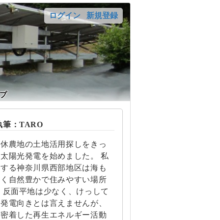
ログイン
新規登録
プ
筆：TARO
遊休農地の土地活用探しをきっ
太陽光発電を始めました。 私
住する神奈川県西部地区は海も
近く自然豊かで住みやすい場所
 反面平地は少なく、けっして
光発電向きとは言えませんが、
に密着した再生エネルギー活動