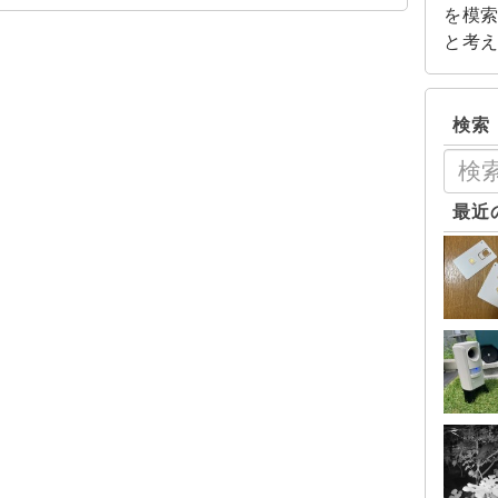
を模
と考
検索
最近