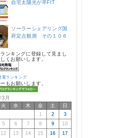
自宅太陽光が卒FIT
ソーラーシェアリング国
府定点観測 その１０６
グランキングに登録して見まし
宜しくお願いします。
発電ランキング
ローもお願いします。
年3月
火
水
木
金
土
日
1
2
3
5
6
7
8
9
10
12
13
14
15
16
17