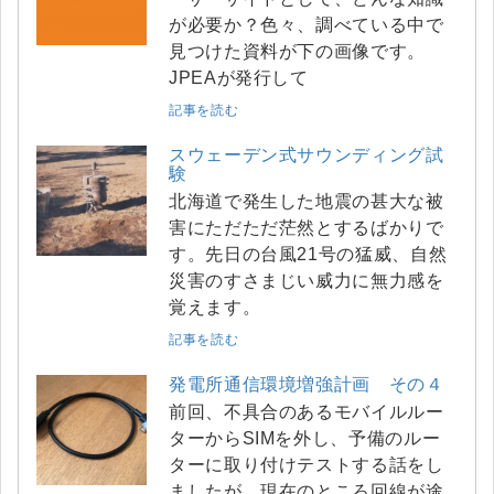
が必要か？色々、調べている中で
見つけた資料が下の画像です。
JPEAが発行して
記事を読む
スウェーデン式サウンディング試
験
北海道で発生した地震の甚大な被
害にただただ茫然とするばかりで
す。先日の台風21号の猛威、自然
災害のすさまじい威力に無力感を
覚えます。
記事を読む
発電所通信環境増強計画 その４
前回、不具合のあるモバイルルー
ターからSIMを外し、予備のルー
ターに取り付けテストする話をし
ましたが、現在のところ回線が途