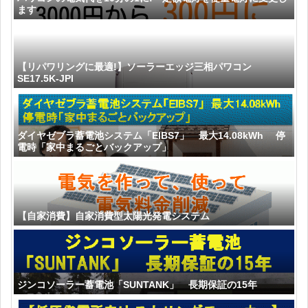
ます
【リパワリングに最適!】ソーラーエッジ三相パワコン
SE17.5K-JPI
ダイヤゼブラ蓄電池システム「EIBS7」 最大14.08kWh 停
電時「家中まるごとバックアップ」
【自家消費】自家消費型太陽光発電システム
ジンコソーラー蓄電池「SUNTANK」 長期保証の15年