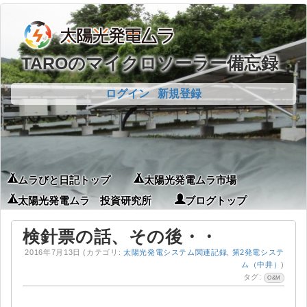
TAROのマイクロソーラー備忘録
ログイン
新規登録
ムラびと日記トップ
太陽光発電ムラ市場
太陽光発電ムラ 投資研究所
ブログトップ
検針票の話、その後・・
2016年7月13日
(カテゴリ:
太陽光発電システム関連記録
,
第2発電システ
ム（中井）
)
タグ:
O&M