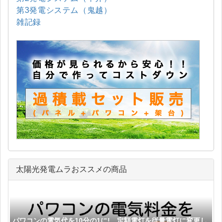
第3発電システム（鬼越）
雑記録
太陽光発電ムラおススメの商品
パワコンの電気代を10分の1に! 定額電灯を従量電灯に変更し