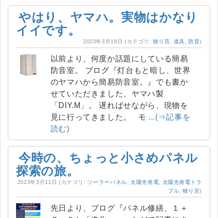
やはり、ヤマハ。実物はかなり
イイです。
2023年3月19日
(カテゴリ:
独り言
,
道具
,
防音
)
以前より、何度か話題にしている簡易
防音室。 ブログ『灯台もと暗し、世界
のヤマハから簡易防音室。』でも書か
せていただきました、ヤマハ製
「DIY.M」。 遅ればせながら、現物を
見に行ってきました。 モ
...(⇒記事を
読む)
今時の、ちょっと小さめパネル
探索の旅。
2023年3月11日
(カテゴリ:
ソーラーパネル
,
太陽光発電
,
太陽光発電トラ
ブル
,
独り言
)
先日より、ブログ『パネル修繕、１＋