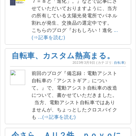
７＝８と「進化」。』などで記事にさ
せていただいておりますように、当方
の所有している太陽光発電所でパネル
割れが発生、交換品の選定中です。
こちらのブログ『おもしろい！進化
...
(⇒記事を読む)
自転車、カスタム熱高まる。
2023年3月9日
(カテゴリ:
自転車
)
前回のブログ『備忘録：電動アシスト
自転車の「アシストギア」につい
て。』で、電動アシスト自転車の改造
について、書かせていただきました。
当方、電動アシスト自転車ではあり
ませんが、ちょっとしたクロスバイク
も
...(⇒記事を読む)
今さら、ＡＵ２件、ｐｏｖｏに