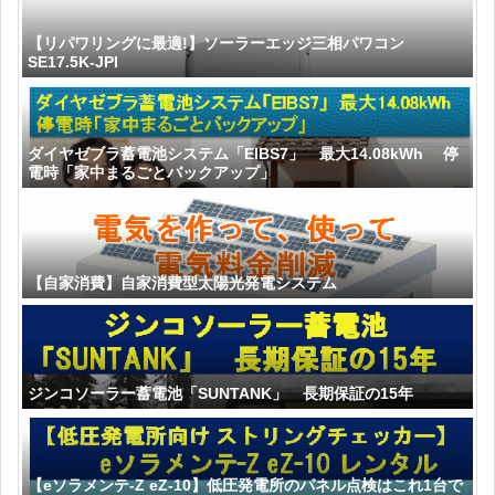
【リパワリングに最適!】ソーラーエッジ三相パワコン
SE17.5K-JPI
ダイヤゼブラ蓄電池システム「EIBS7」 最大14.08kWh 停
電時「家中まるごとバックアップ」
【自家消費】自家消費型太陽光発電システム
ジンコソーラー蓄電池「SUNTANK」 長期保証の15年
【eソラメンテ-Z eZ-10】低圧発電所のパネル点検はこれ1台で