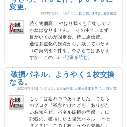
変更。
2023年3月5日
(カテゴリ:
固定費
,
独り言
,
通信機器
)
続く物価高。 やはり我々も自衛してい
かねばなりません。 その中で、まず
目がいくのが固定費、特に通信費。
通信多重化の観点から、残していたＡ
Ｕの契約を２件を、今さらではありま
すが、この
...(⇒記事を読む)
破損パネル、ようやく１枚交換
なる。
2023年3月4日
(カテゴリ:
太陽光発電
,
太陽光発電トラブル
,
独り言
)
もう半ば忘れつつありました、こちら
のブログ『残念だけれども、ありがた
いお知らせ。パネル破損の予感。』に
記載の、破損した太陽光パネル。 昨日
３／３に、この１枚ようやく交換なり