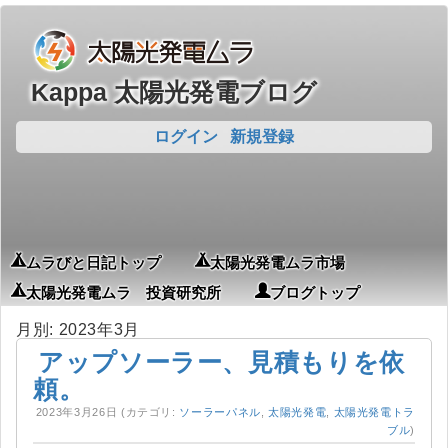
Kappa 太陽光発電ブログ
ログイン
新規登録
ムラびと日記トップ
太陽光発電ムラ市場
太陽光発電ムラ 投資研究所
ブログトップ
月別: 2023年3月
アップソーラー、見積もりを依
頼。
2023年3月26日
(カテゴリ:
ソーラーパネル
,
太陽光発電
,
太陽光発電トラ
ブル
)