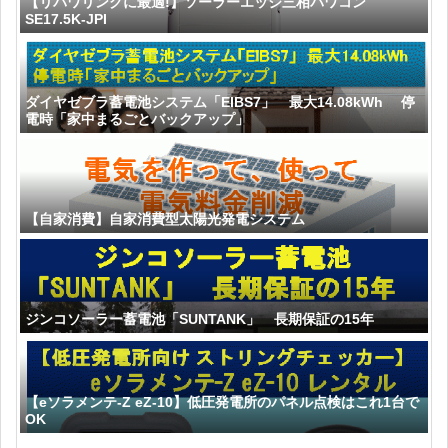
【リパワリングに最適!】ソーラーエッジ三相パワコン
SE17.5K-JPI
ダイヤゼブラ蓄電池システム「EIBS7」 最大14.08kWh 停
電時「家中まるごとバックアップ」
【自家消費】自家消費型太陽光発電システム
ジンコソーラー蓄電池「SUNTANK」 長期保証の15年
【eソラメンテ-Z eZ-10】低圧発電所のパネル点検はこれ1台で
OK