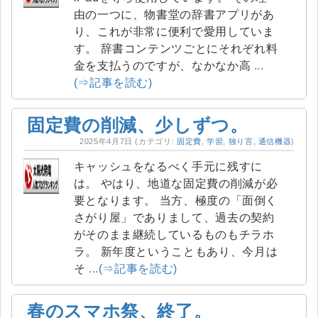
由の一つに、物書堂の辞書アプリがあ
り、これが非常に便利で愛用していま
す。 辞書コンテンツごとにそれぞれ料
金を支払うのですが、なかなか高
...
(⇒記事を読む)
固定費の削減、少しずつ。
2025年4月7日
(カテゴリ:
固定費
,
学習
,
独り言
,
通信機器
)
キャッシュをなるべく手元に残すに
は。 やはり、地道な固定費の削減が必
要となります。 当方、極度の「面倒く
さがり屋」でありまして、過去の契約
がそのまま継続しているものもチラホ
ラ。 新年度ということもあり、今月は
そ
...(⇒記事を読む)
春のスマホ祭、終了。