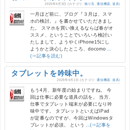
2025年4月3日
(カテゴリ:
独り言
,
通信機器
,
道具
)
一月ほど前に、ブログ『３月は、スマ
ホの検討。』を書かせていただきまし
た。 スマホを買い換えるならば春がオ
ススメ、ということでいろいろ検討い
たしまして、ようやくiPhone15にし
ようかと決心したところ、docomo
...
(⇒記事を読む)
タブレットを吟味中。
2025年4月1日
(カテゴリ:
通信機器
,
道具
)
もう4月、新年度の始まりですね。 今
回は仕事に必要な道具の話を。 当方、
仕事でタブレット端末が必要になり吟
味中です。 タブレットといえばiPad
が定番なのですが、今回はWindowsタ
ブレットが必須。 という
...(⇒記事を