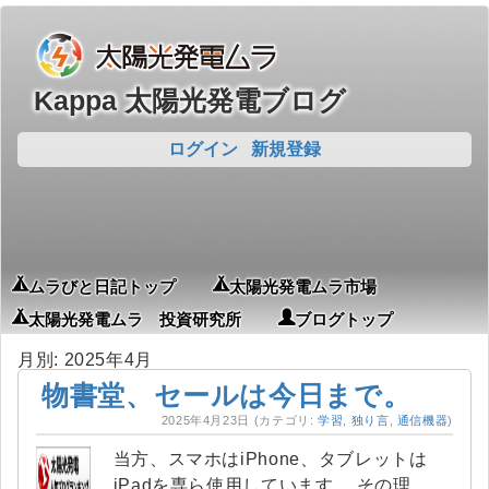
Kappa 太陽光発電ブログ
ログイン
新規登録
ムラびと日記トップ
太陽光発電ムラ市場
太陽光発電ムラ 投資研究所
ブログトップ
月別: 2025年4月
物書堂、セールは今日まで。
2025年4月23日
(カテゴリ:
学習
,
独り言
,
通信機器
)
当方、スマホはiPhone、タブレットは
iPadを専ら使用しています。 その理