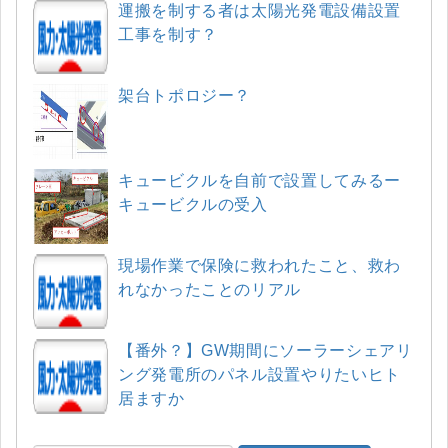
運搬を制する者は太陽光発電設備設置
工事を制す？
架台トポロジー？
キュービクルを自前で設置してみるー
キュービクルの受入
現場作業で保険に救われたこと、救わ
れなかったことのリアル
【番外？】GW期間にソーラーシェアリ
ング発電所のパネル設置やりたいヒト
居ますか