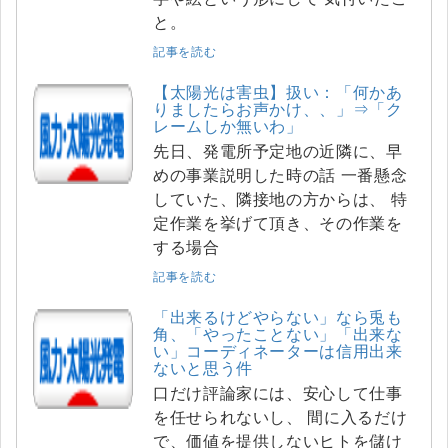
と。
記事を読む
【太陽光は害虫】扱い：「何かあ
りましたらお声かけ、、」⇒「ク
レームしか無いわ」
先日、発電所予定地の近隣に、早
めの事業説明した時の話 一番懸念
していた、隣接地の方からは、 特
定作業を挙げて頂き、その作業を
する場合
記事を読む
「出来るけどやらない」なら兎も
角、「やったことない」「出来な
い」コーディネーターは信用出来
ないと思う件
口だけ評論家には、安心して仕事
を任せられないし、 間に入るだけ
で、価値を提供しないヒトを儲け