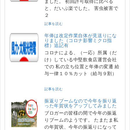
ました。 初回許可取得に比べる
と、だいぶ楽でした。 害虫被害で
２
記事を読む
年俸は改定作業自体が見送りにな
りました（コロナ影響ミクロ指
標）追記有
コロナによる、（一応）所属（だ
け）している中堅飲食店運営会社
での 私の立ち位置と年俸の変遷 給
与一律１０％カット（給与９割）
記事を読む
振返りブームなので今年を振り返
った年賀状をアップしてみました
ブロガーの皆様の間で今年の振返
りブームのようです。 たまたま私
の年賀状、今年の振返りになって