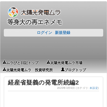
等身大の再エネメモ
ログイン
新規登録
ムラびと日記トップ
太陽光発電ムラ市場
太陽光発電ムラ 投資研究所
ブログトップ
経産省疑義の発電所続編2
2020年3月6日
(カテゴリ:
未設定
)