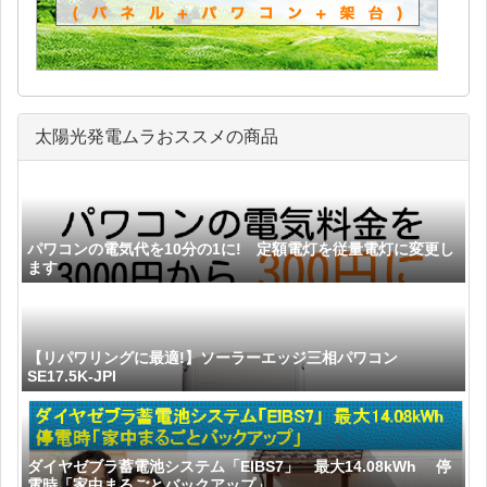
太陽光発電ムラおススメの商品
パワコンの電気代を10分の1に! 定額電灯を従量電灯に変更し
ます
【リパワリングに最適!】ソーラーエッジ三相パワコン
SE17.5K-JPI
ダイヤゼブラ蓄電池システム「EIBS7」 最大14.08kWh 停
電時「家中まるごとバックアップ」