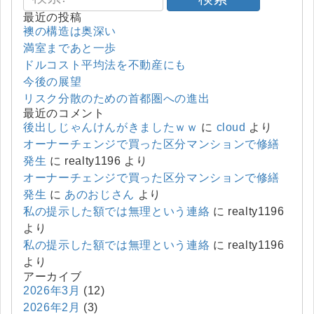
最近の投稿
襖の構造は奥深い
満室まであと一歩
ドルコスト平均法を不動産にも
今後の展望
リスク分散のための首都圏への進出
最近のコメント
後出しじゃんけんがきましたｗｗ
に
cloud
より
オーナーチェンジで買った区分マンションで修繕
発生
に
realty1196
より
オーナーチェンジで買った区分マンションで修繕
発生
に
あのおじさん
より
私の提示した額では無理という連絡
に
realty1196
より
私の提示した額では無理という連絡
に
realty1196
より
アーカイブ
2026年3月
(12)
2026年2月
(3)