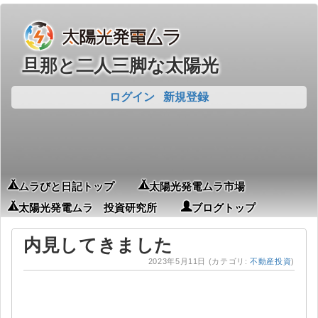
旦那と二人三脚な太陽光
ログイン
新規登録
ムラびと日記トップ
太陽光発電ムラ市場
太陽光発電ムラ 投資研究所
ブログトップ
内見してきました
2023年5月11日
(カテゴリ:
不動産投資
)