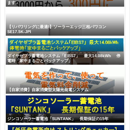
ます
【リパワリングに最適!】ソーラーエッジ三相パワコン
SE17.5K-JPI
ダイヤゼブラ蓄電池システム「EIBS7」 最大14.08kWh 停
電時「家中まるごとバックアップ」
【自家消費】自家消費型太陽光発電システム
ジンコソーラー蓄電池「SUNTANK」 長期保証の15年