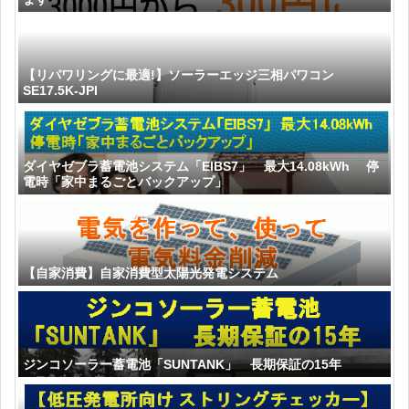
【リパワリングに最適!】ソーラーエッジ三相パワコン
SE17.5K-JPI
ダイヤゼブラ蓄電池システム「EIBS7」 最大14.08kWh 停
電時「家中まるごとバックアップ」
【自家消費】自家消費型太陽光発電システム
ジンコソーラー蓄電池「SUNTANK」 長期保証の15年