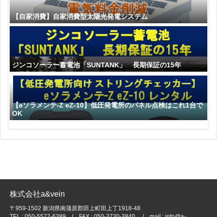
【自家消費】自家消費型太陽光発電システム
ジンコソーラー蓄電池「SUNTANK」 長期保証の15年
【eソラメンテ-Z eZ-10】低圧発電所のパネル点検はこれ1台で
OK
株式会社a&vein
〒959-1502 新潟県南蒲原郡田上町田上丁1918-48
TEL : 050-5577-6389 / FAX : 050-3730-3840 / mail : info@a-