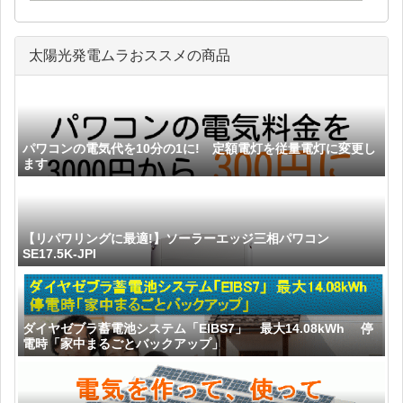
太陽光発電ムラおススメの商品
パワコンの電気代を10分の1に! 定額電灯を従量電灯に変更し
ます
【リパワリングに最適!】ソーラーエッジ三相パワコン
SE17.5K-JPI
ダイヤゼブラ蓄電池システム「EIBS7」 最大14.08kWh 停
電時「家中まるごとバックアップ」