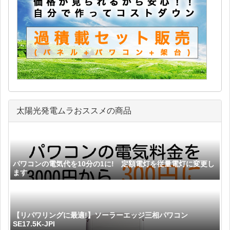
太陽光発電ムラおススメの商品
パワコンの電気代を10分の1に! 定額電灯を従量電灯に変更し
ます
【リパワリングに最適!】ソーラーエッジ三相パワコン
SE17.5K-JPI