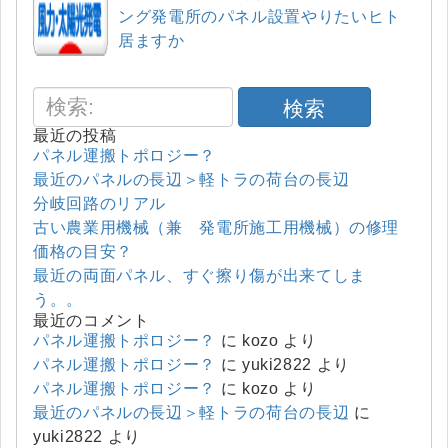
ング発電所のパネル設置やりたいヒト
居ますか
検索
最近の投稿
パネル運搬トポロジー？
最近のパネルの長辺＞軽トラの荷台の長辺
分岐回路のリアル
古い農業用機械（兼 発電所施工用機械）の修理
価格の目安？
最近の両面パネル、すぐ擦り傷が出来てしま
う。。
最近のコメント
パネル運搬トポロジー？
に
kozo
より
パネル運搬トポロジー？
に
yuki2822
より
パネル運搬トポロジー？
に
kozo
より
最近のパネルの長辺＞軽トラの荷台の長辺
に
yuki2822
より