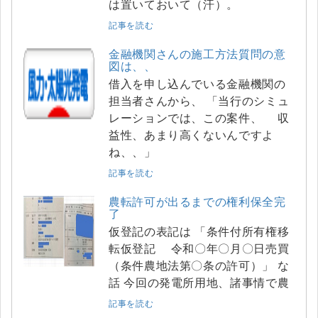
は置いておいて（汗）。
記事を読む
金融機関さんの施工方法質問の意
図は、、
借入を申し込んでいる金融機関の
担当者さんから、 「当行のシミュ
レーションでは、この案件、 収
益性、あまり高くないんですよ
ね、、」
記事を読む
農転許可が出るまでの権利保全完
了
仮登記の表記は 「条件付所有権移
転仮登記 令和〇年〇月〇日売買
（条件農地法第〇条の許可）」 な
話 今回の発電所用地、諸事情で農
記事を読む