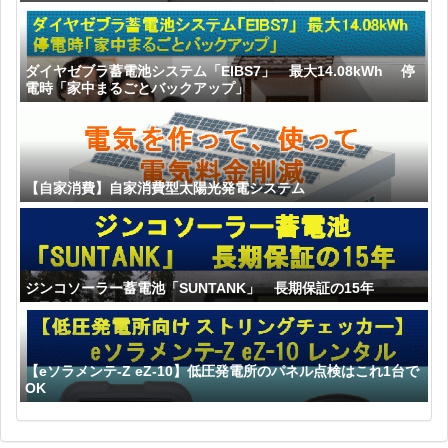
ダイヤゼブラ蓄電池システム「EIBS7」 最大14.08kWh 停
電時「家中まるごとバックアップ」
【自家消費】自家消費型太陽光発電システム
ジンコソーラー蓄電池「SUNTANK」 長期保証の15年
【eソラメンテ-Z eZ-10】低圧発電所のパネル点検はこれ1台で
OK