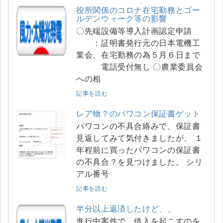
役所関係のコロナ在宅勤務とゴー
ルデンウィーク等の影響
〇先端設備等導入計画認定申請
：証明書発行元の日本電機工
業会、在宅勤務の為５月６日まで
電話受付無し 〇農業委員会
への相
記事を読む
レア物？のパワコン保証書ゲット
パワコンの不具合絡みで、保証書
見返してみて気付きましたが、 １
年程前に買ったパワコンの保証書
の不具合？を見つけました。 シリ
アル番号
記事を読む
半分以上返済したけど、、
進行中案件で、借入を起こすのを