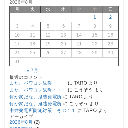
2026年8月
月
火
水
木
金
土
日
1
2
3
4
5
6
7
8
9
10
11
12
13
14
15
16
17
18
19
20
21
22
23
24
25
26
27
28
29
30
31
« 7月
最近のコメント
また、パワコン故障・・・
に
TARO
より
また、パワコン故障・・・
に
こうぞう
より
何か変だな、鬼越発電所
に
TARO
より
何か変だな、鬼越発電所
に
こうぞう
より
中井発電所防犯対策 その１１
に
TARO
より
アーカイブ
2026年8月
(2)