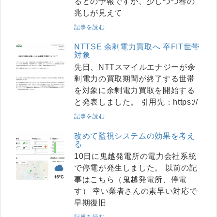
るとの予報ですが、少しづつ春の
兆しが見えて
記事を読む
NTTSE 余剰電力買取へ 卒FIT世帯
対象
先日、NTTスマイルエナジーが余
剰電力の買取期間が終了する世帯
を対象に余剰電力買取を開始する
と発表しました。 引用先：https://
記事を読む
改めて監視システムの効果を考え
る
10日に鬼越発電所の電力会社系統
で停電が発生しました。 以前の記
事はこちら（鬼越発電所、停電
す） 幸い業者さんの素早い対応で
早期復旧