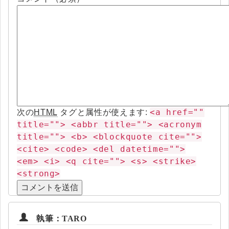
<a href=""
次の
HTML
タグと属性が使えます:
title=""> <abbr title=""> <acronym
title=""> <b> <blockquote cite="">
<cite> <code> <del datetime="">
<em> <i> <q cite=""> <s> <strike>
<strong>
執筆：TARO