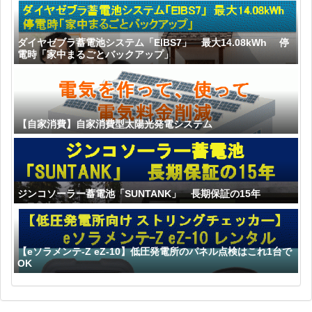
ダイヤゼブラ蓄電池システム「EIBS7」 最大14.08kWh 停
電時「家中まるごとバックアップ」
【自家消費】自家消費型太陽光発電システム
ジンコソーラー蓄電池「SUNTANK」 長期保証の15年
【eソラメンテ-Z eZ-10】低圧発電所のパネル点検はこれ1台で
OK