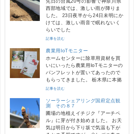
先日の台風20号の影響で神奈川県
西部地域では、激しい雨が降りま
した。 23日夜半から24日未明にか
けては、激しい雨音で眠れないく
らいでした
記事を読む
農業用IoTモニター
ホームセンターに除草用資材を買
いにいったら農業用IoTモニターの
パンフレットが置いてあったので
もらってきました。 栃木県に本拠
記事を読む
ソーラーシェアリング国府定点観
測 その８７
圃場の地植えイチジク『アーチペ
ル』に芽が付き始めました。 お天
気は明日から下り坂で気温も下が