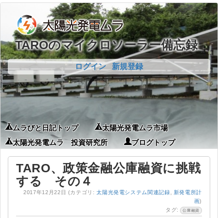
TAROのマイクロソーラー備忘録
ログイン
新規登録
ムラびと日記トップ
太陽光発電ムラ市場
太陽光発電ムラ 投資研究所
ブログトップ
TARO、政策金融公庫融資に挑戦
する その４
2017年12月22日
(カテゴリ:
太陽光発電システム関連記録
,
新発電所計
画
)
タグ:
公庫融資