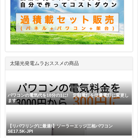
太陽光発電ムラおススメの商品
パワコンの電気代を10分の1に! 定額電灯を従量電灯に変更し
ます
【リパワリングに最適!】ソーラーエッジ三相パワコン
SE17.5K-JPI