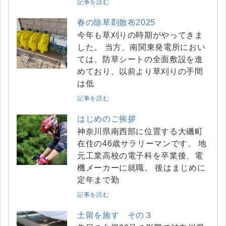
記事を読む
春の除草剤散布2025
今年も草刈りの時期がやってきま
した。 当方、南関東発電所におい
ては、防草シートの全面敷設を進
めており、以前より草刈りの手間
は低
記事を読む
はじめのご挨拶
神奈川県南西部に位置する大磯町
在住の46歳サラリーマンです。 地
元工業高校の電子科を卒業後、電
機メーカーに就職。 後はまじめに
定年まで勤
記事を読む
土留を施す その３