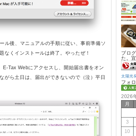
トール後、マニュアルの手順に従い、事前準備ソ
ブロ
題なくインストールは終了。やったぜ！
た。
rerで、E-Tax Webにアクセスし、開始届出書をオン
太陽光
ながら土日は、届出ができないので（泣）平日
フォ
2026
月
3
10