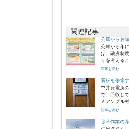
関連記事
公庫からお
公庫から年に
は、融資制度
りを考える
記事を読む
看板を修繕
中井発電所
で、回収して
ミアングル
記事を読む
除草作業の考
先日点検を