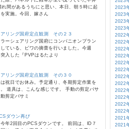
2023
晴れ間があるうちにと思い、本日、朝５時に起
2023
業を実施。今回、嫁さん
2023
2023
2023
ェアリング国府定点観測 その２３
2022
ーラーシェアリング国府にコンパニオンプラン
2022
入している、ビワの摘蕾を行いました。今週
2022
突入した『PVPはるたより
2022
2022
2022
ェアリング国府定点観測 その３０
2022
業は祝日でお休み。予定通り、冬期剪定作業を
2022
。 道具は、こんな感じです。 手動の剪定バサ
2022
電動剪定バサミ
2022
2022
2022
CSダウン再び
2021
今年2回目のPCSダウンです。 前回は、ID７
2021