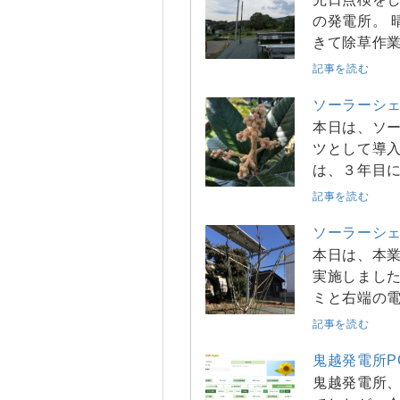
の発電所。 
きて除草作
記事を読む
ソーラーシ
本日は、ソ
ツとして導
は、３年目に
記事を読む
ソーラーシ
本日は、本
実施しました
ミと右端の
記事を読む
鬼越発電所P
鬼越発電所、