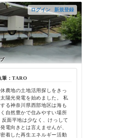
ログイン
新規登録
プ
筆：TARO
遊休農地の土地活用探しをきっ
太陽光発電を始めました。 私
住する神奈川県西部地区は海も
近く自然豊かで住みやすい場所
 反面平地は少なく、けっして
光発電向きとは言えませんが、
に密着した再生エネルギー活動