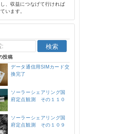
索し、収益につなげて行ければ
えています。
検索
の投稿
データ通信用SIMカード交
換完了
ソーラーシェアリング国
府定点観測 その１１０
ソーラーシェアリング国
府定点観測 その１０９