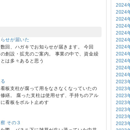
2024
2024
2024
2024
2024
知らせが届いた
2024
2024
数回、ハガキでお知らせが届きます。 今回
2024
の創設・拡充のご案内。 事業の中で、資金繰
2024
ことは多々あると思う
2024
2024
する
2023
の看板支柱が腐って用をなさなくなっていたの
2023
修繕。 腐った支柱は使用せず、手持ちのアル
2023
材に看板をボルト止めす
2023
2023
2023
察 その３
2023
した際、パネル下に雑草が生い茂っていた中井