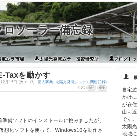
イクロソーラー備忘録
発電ムラ市場
太陽光発電ムラ 投資研究所
ブログトッ
-Taxを動かす
執
年12月15日
(カテゴリ:
個人事業
,
太陽光発電システム関連記録
)
タグ:
会計
税金
自宅
かけに
が在
山も
です。
く事前準備ソフトのインストールに挑みましたが、
太陽
仮想化ソフトを使って、Windows10を動作さ
地域