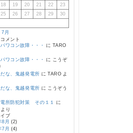
18
19
20
21
22
23
25
26
27
28
29
30
« 7月
のコメント
、パワコン故障・・・
に
TARO
、パワコン故障・・・
に
こうぞ
り
変だな、鬼越発電所
に
TARO
よ
変だな、鬼越発電所
に
こうぞう
発電所防犯対策 その１１
に
より
カイブ
年8月
(2)
年7月
(4)