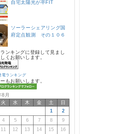
自宅太陽光が卒FIT
ソーラーシェアリング国
府定点観測 その１０６
グランキングに登録して見まし
宜しくお願いします。
発電ランキング
ローもお願いします。
年8月
火
水
木
金
土
日
1
2
4
5
6
7
8
9
11
12
13
14
15
16