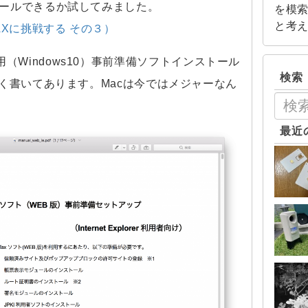
ールできるか試してみました。
を模
と考
TAXに挑戦する その３）
orer用（Windows10）事前準備ソフトインストール
検索
しく書いてあります。Macは今ではメジャーなん
最近