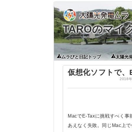
TAROのマ
ムラびと日記トップ
太陽光
仮想化ソフトで、E
2018
MacでE-Taxに挑戦すべ
あえなく失敗。同じMac上で