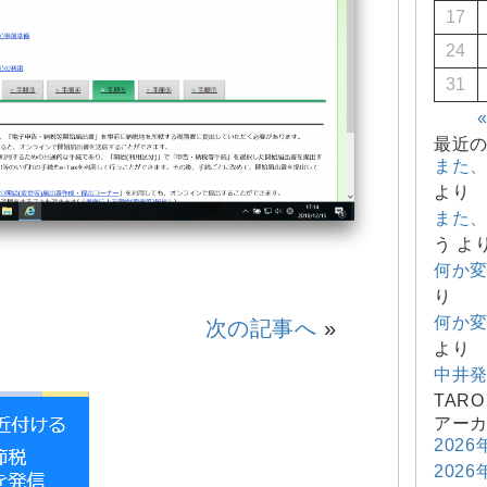
17
24
31
最近
また
より
また
う
よ
何か
り
何か
次の記事へ
»
より
中井
TARO
アー
2026
2026