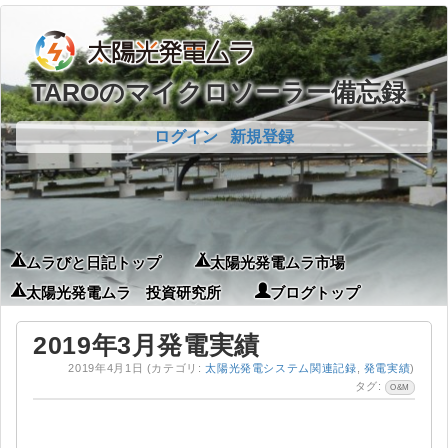
TAROのマイクロソーラー備忘録
ログイン
新規登録
ムラびと日記トップ
太陽光発電ムラ市場
太陽光発電ムラ 投資研究所
ブログトップ
2019年3月発電実績
2019年4月1日
(カテゴリ:
太陽光発電システム関連記録
,
発電実績
)
タグ:
O&M