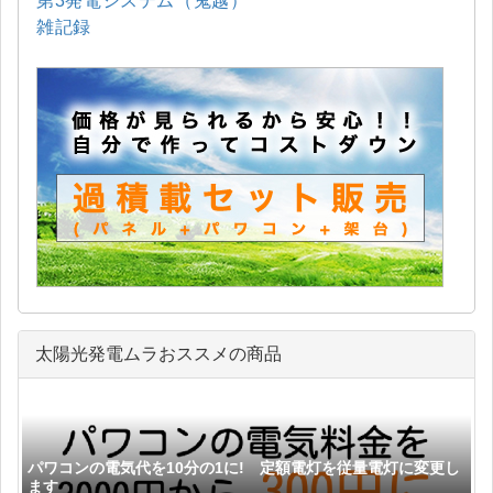
第3発電システム（鬼越）
雑記録
太陽光発電ムラおススメの商品
パワコンの電気代を10分の1に! 定額電灯を従量電灯に変更し
ます