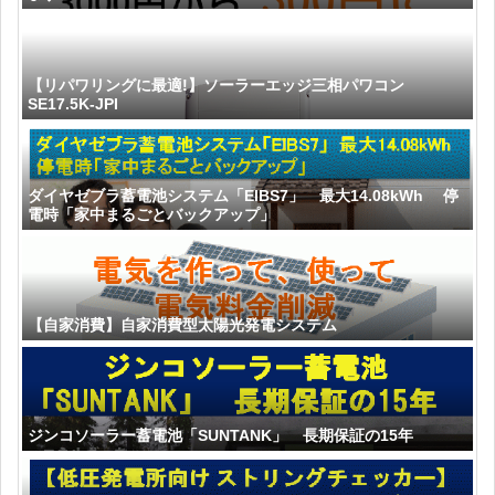
【リパワリングに最適!】ソーラーエッジ三相パワコン
SE17.5K-JPI
ダイヤゼブラ蓄電池システム「EIBS7」 最大14.08kWh 停
電時「家中まるごとバックアップ」
【自家消費】自家消費型太陽光発電システム
ジンコソーラー蓄電池「SUNTANK」 長期保証の15年