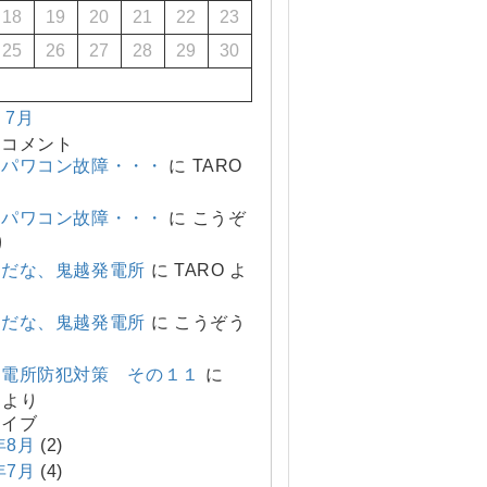
18
19
20
21
22
23
25
26
27
28
29
30
« 7月
のコメント
、パワコン故障・・・
に
TARO
、パワコン故障・・・
に
こうぞ
り
変だな、鬼越発電所
に
TARO
よ
変だな、鬼越発電所
に
こうぞう
発電所防犯対策 その１１
に
より
カイブ
年8月
(2)
年7月
(4)