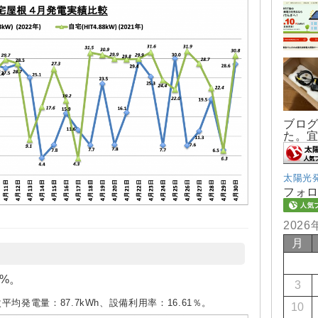
ブロ
た。
太陽光
フォ
2026
月
0%。
3
次平均発電量：87.7kWh、設備利用率：16.61％。
10