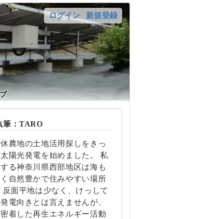
ログイン
新規登録
プ
筆：TARO
遊休農地の土地活用探しをきっ
太陽光発電を始めました。 私
住する神奈川県西部地区は海も
近く自然豊かで住みやすい場所
 反面平地は少なく、けっして
光発電向きとは言えませんが、
に密着した再生エネルギー活動