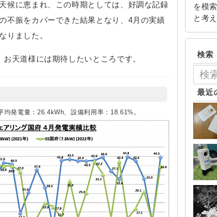
天候に恵まれ、この時期としては、好調な記録
を模
と考
の不振をカバーできた結果となり、4月の実績
なりました。
検索
、お天道様には期待したいところです。
最近
平均発電量：26.4kWh、設備利用率：18.61%。