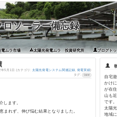
イクロソーラー備忘録
発電ムラ市場
太陽光発電ムラ 投資研究所
ブログトッ
績
執
22年5月1日
(カテゴリ:
太陽光発電システム関連記録
,
発電実績
)
タグ:
O&M
自宅
かけに
が在
山も
です。
紹介します。
太陽
恵まれず、伸び悩む結果となりました。
地域