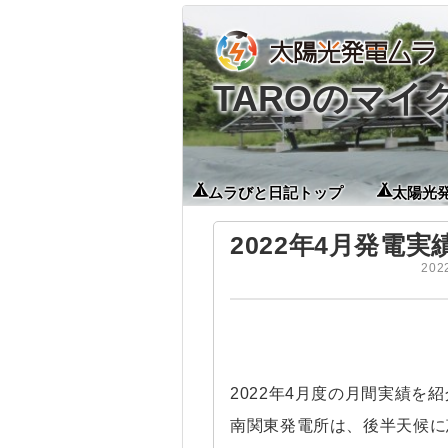
TAROのマ
ムラびと日記トップ
太陽光
2022年4月発電実
20
2022年4月度の月間実績を
南関東発電所は、後半天候に