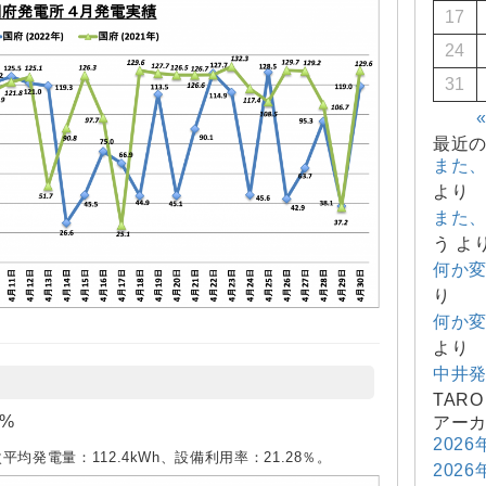
17
24
31
最近
また
より
また
う
よ
何か
り
何か
より
中井
TARO
%
アー
2026
次平均発電量：112.4kWh、設備利用率：21.28％。
2026