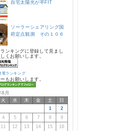
自宅太陽光が卒FIT
ソーラーシェアリング国
府定点観測 その１０６
グランキングに登録して見まし
宜しくお願いします。
発電ランキング
ローもお願いします。
年8月
火
水
木
金
土
日
1
2
4
5
6
7
8
9
11
12
13
14
15
16