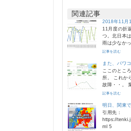
関連記事
2018年11
11月度の折
つ。北日本は
雨は少なか
記事を読む
また、パワ
ここのとこ
所。 これか
故障・・。 
記事を読む
明日、関東
引用先：
https://tenk
ml 5