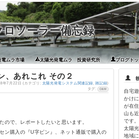
イクロソーラー備忘録
発電ムラ市場
太陽光発電ムラ 投資研究所
ブログトッ
ン、あれこれ その２
執
18年7月22日
(カテゴリ:
太陽光発電システム関連記録
,
雑記録
)
タグ:
O&M
自宅
かけに
が在
山も
です。
たので、レポートしたいと思います。
太陽
セン購入の『U字ピン』、ネット通販で購入の
地域