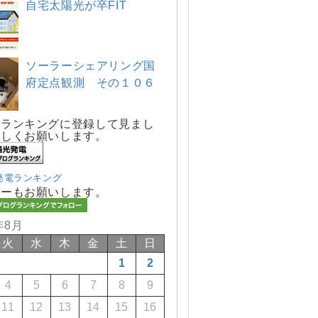
自宅太陽光が卒FIT
ソーラーシェアリング国
府定点観測 その１０６
グランキングに登録して見まし
宜しくお願いします。
発電ランキング
ローもお願いします。
年8月
火
水
木
金
土
日
1
2
4
5
6
7
8
9
11
12
13
14
15
16