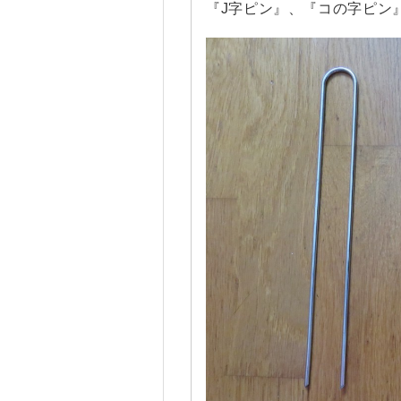
『J字ピン』、『コの字ピン