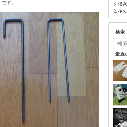
』です。
を模
と考
検索
最近