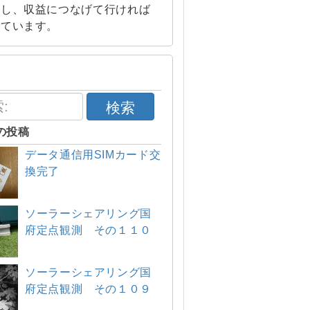
索し、収益につなげて行ければ
えています。
検索
の投稿
データ通信用SIMカード交
換完了
ソーラーシェアリング国
府定点観測 その１１０
ソーラーシェアリング国
府定点観測 その１０９