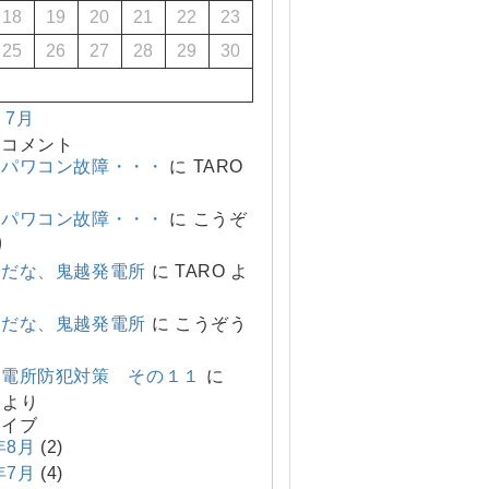
18
19
20
21
22
23
25
26
27
28
29
30
« 7月
のコメント
、パワコン故障・・・
に
TARO
、パワコン故障・・・
に
こうぞ
り
変だな、鬼越発電所
に
TARO
よ
変だな、鬼越発電所
に
こうぞう
発電所防犯対策 その１１
に
より
カイブ
年8月
(2)
年7月
(4)