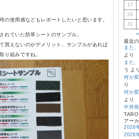
17
24
時の使用感などもレポートしたいと思います。
31
されていた防草シートのサンプル。
最近
て買えないのがデメリット。サンプルがあれば
また
取り組みですね。
より
また
う
よ
何か
り
何か
より
中井
TARO
アー
2026
2026