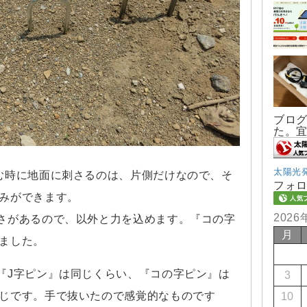
ブロ
た。
太陽光
む時に地面に刺さるのは、片側だけなので、そ
フォ
みができます。
2026
さがあるので、以外と力を込めます。『コの字
月
ました。
『J字ピン』は同じくらい、『コの字ピン』は
3
じです。手で抜いたので感覚的なものです
10