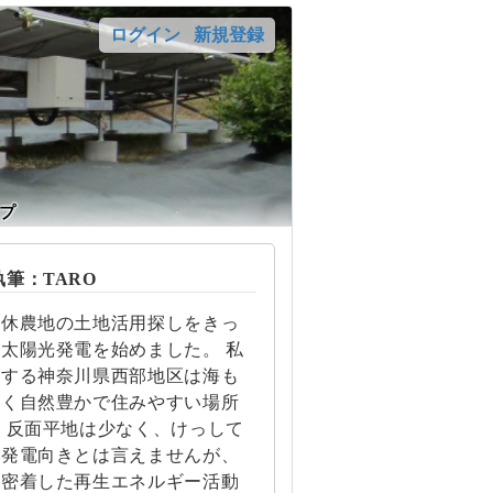
ログイン
新規登録
プ
筆：TARO
遊休農地の土地活用探しをきっ
太陽光発電を始めました。 私
住する神奈川県西部地区は海も
近く自然豊かで住みやすい場所
 反面平地は少なく、けっして
光発電向きとは言えませんが、
に密着した再生エネルギー活動