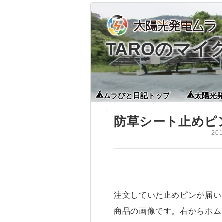
TAROのマ
ムラびと日記トップ
太陽光
防草シート止めピ
20
注文していた止めピンが届い
商品の画像です。右からホム