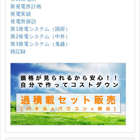
新発電所計画
発電実績
発電所探訪
第1発電システム（国府）
第2発電システム（中井）
第3発電システム（鬼越）
雑記録