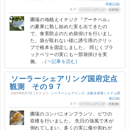
関連記録
)
タグ:
ソーラーシェアリング
営農実験
圃場の地植えイチジク『アーチペル』
の夏果に熟し始めた実も出てきたの
で、食害防止のため袋掛けを行いまし
た。袋が取れない様に誘引用のクリッ
プで根本を固定しました。 同じくブラ
ックベリーの実にも一部袋掛けを実
施。
...(⇒記事を読む)
ソーラーシェアリング国府定点
観測 その９７
2025年6月7日
(カテゴリ:
ソーラーシェアリング
,
太陽光発電システム関
連記録
)
タグ:
ソーラーシェアリング
営農実験
圃場のコンパニオンプランツ、ビワの
収穫を行いました。 先日の強風で木が
倒れてしまい、多くの実に傷や割れが