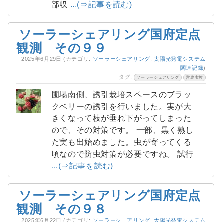
部収
...(⇒記事を読む)
ソーラーシェアリング国府定点
観測 その９９
2025年6月29日
(カテゴリ:
ソーラーシェアリング
,
太陽光発電システム
関連記録
)
タグ:
ソーラーシェアリング
営農実験
圃場南側、誘引栽培スペースのブラッ
クベリーの誘引を行いました。実が大
きくなって枝が垂れ下がってしまった
ので、その対策です。 一部、黒く熟し
た実も出始めました。虫が寄ってくる
頃なので防虫対策が必要ですね。 試行
...(⇒記事を読む)
ソーラーシェアリング国府定点
観測 その９８
2025年6月22日
(カテゴリ:
ソーラーシェアリング
,
太陽光発電システム