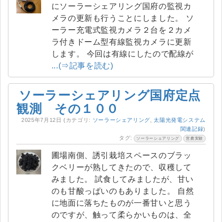
にソーラーシェアリング国府の監視カ
メラの更新も行うことにしました。 ソ
ーラー充電式監視カメラ２台を２カメ
ラ付きドーム型有線監視カメラに更新
します。 今回は有線にしたので配線が
...(⇒記事を読む)
ソーラーシェアリング国府定点
観測 その１００
2025年7月12日
(カテゴリ:
ソーラーシェアリング
,
太陽光発電システム
関連記録
)
タグ:
ソーラーシェアリング
営農実験
圃場南側、誘引栽培スペースのブラッ
クベリーが熟してきたので、収穫して
みました。 試食してみましたが、甘い
のも甘酸っぱいのもありました。 自然
に地面に落ちたものが一番甘いと思う
のですが、触って柔らかいものは、全