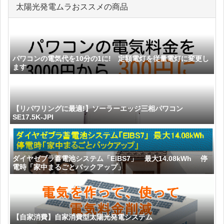
太陽光発電ムラおススメの商品
パワコンの電気代を10分の1に! 定額電灯を従量電灯に変更し
ます
【リパワリングに最適!】ソーラーエッジ三相パワコン
SE17.5K-JPI
ダイヤゼブラ蓄電池システム「EIBS7」 最大14.08kWh 停
電時「家中まるごとバックアップ」
【自家消費】自家消費型太陽光発電システム