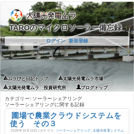
TAROのマイクロソーラー備忘録
ログイン
新規登録
ムラびと日記トップ
太陽光発電ムラ市場
太陽光発電ムラ 投資研究所
ブログトップ
カテゴリー: ソーラーシェアリング
ソーラーシェアリングに関する記録
圃場で農業クラウドシステムを
使う その３
2025年10月13日
(カテゴリ:
ソーラーシェアリング
,
太陽光発電システム