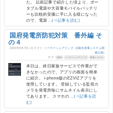
た。 以前記事で紹介した頃より、ポー
タブル電源や大容量モバイルバッテリ
ーも比較的安価に手に入る様になった
ので、電源
...(⇒記事を読む)
国府発電所防犯対策 番外編 そ
の４
2025年9月7日
(カテゴリ:
ソーラーシェアリング
,
太陽光発電システム関
連記録
)
タグ:
O&M
ソーラーシェアリング
監視システム
本日は、終日家族サービスで作業がで
きなかったので、アプリの画面を簡単
に紹介。 i-phone版のEZVIZアプリを
使用しています。 登録している監視カ
メラを発電所毎にサムネイル表示にし
てあります。 スマホの
...(⇒記事を読
む)