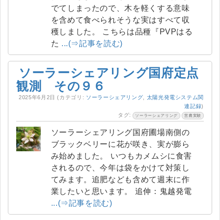
でてしまったので、木を軽くする意味
を含めて食べられそうな実はすべて収
穫しました。 こちらは品種『PVPはる
た
...(⇒記事を読む)
ソーラーシェアリング国府定点
観測 その９６
2025年6月2日
(カテゴリ:
ソーラーシェアリング
,
太陽光発電システム関
連記録
)
タグ:
ソーラーシェアリング
営農実験
ソーラーシェアリング国府圃場南側の
ブラックベリーに花が咲き、実が膨ら
み始めました。 いつもカメムシに食害
されるので、今年は袋をかけて対策し
てみます。追肥なども含めて週末に作
業したいと思います。 追伸：鬼越発電
...(⇒記事を読む)