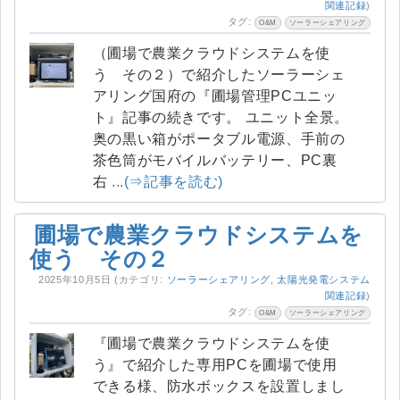
関連記録
)
タグ:
O&M
ソーラーシェアリング
（圃場で農業クラウドシステムを使
う その２）で紹介したソーラーシェ
アリング国府の『圃場管理PCユニッ
ト』記事の続きです。 ユニット全景。
奥の黒い箱がポータブル電源、手前の
茶色筒がモバイルバッテリー、PC裏
右
...(⇒記事を読む)
圃場で農業クラウドシステムを
使う その２
2025年10月5日
(カテゴリ:
ソーラーシェアリング
,
太陽光発電システム
関連記録
)
タグ:
O&M
ソーラーシェアリング
『圃場で農業クラウドシステムを使
う』で紹介した専用PCを圃場で使用
できる様、防水ボックスを設置しまし