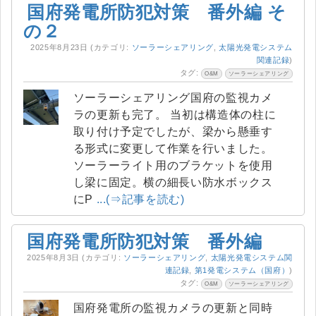
国府発電所防犯対策 番外編 そ
の２
2025年8月23日
(カテゴリ:
ソーラーシェアリング
,
太陽光発電システム
関連記録
)
タグ:
O&M
ソーラーシェアリング
ソーラーシェアリング国府の監視カメ
ラの更新も完了。 当初は構造体の柱に
取り付け予定でしたが、梁から懸垂す
る形式に変更して作業を行いました。
ソーラーライト用のブラケットを使用
し梁に固定。横の細長い防水ボックス
にP
...(⇒記事を読む)
国府発電所防犯対策 番外編
2025年8月3日
(カテゴリ:
ソーラーシェアリング
,
太陽光発電システム関
連記録
,
第1発電システム（国府）
)
タグ:
O&M
ソーラーシェアリング
国府発電所の監視カメラの更新と同時