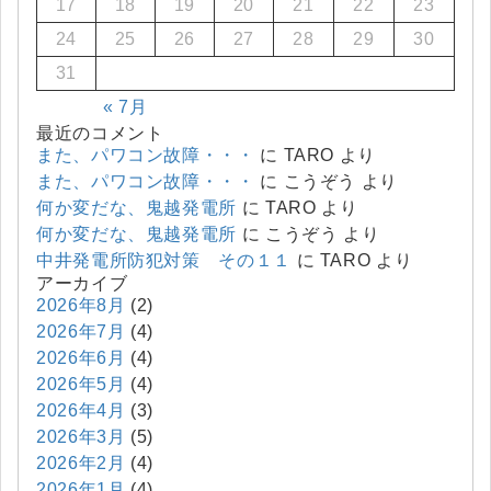
17
18
19
20
21
22
23
24
25
26
27
28
29
30
31
« 7月
最近のコメント
また、パワコン故障・・・
に
TARO
より
また、パワコン故障・・・
に
こうぞう
より
何か変だな、鬼越発電所
に
TARO
より
何か変だな、鬼越発電所
に
こうぞう
より
中井発電所防犯対策 その１１
に
TARO
より
アーカイブ
2026年8月
(2)
2026年7月
(4)
2026年6月
(4)
2026年5月
(4)
2026年4月
(3)
2026年3月
(5)
2026年2月
(4)
2026年1月
(4)