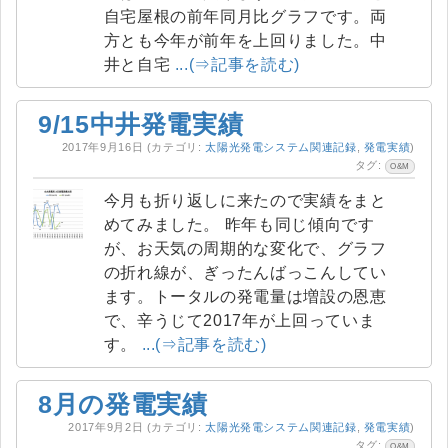
自宅屋根の前年同月比グラフです。両
方とも今年が前年を上回りました。中
井と自宅
...(⇒記事を読む)
9/15中井発電実績
2017年9月16日
(カテゴリ:
太陽光発電システム関連記録
,
発電実績
)
タグ:
O&M
今月も折り返しに来たので実績をまと
めてみました。 昨年も同じ傾向です
が、お天気の周期的な変化で、グラフ
の折れ線が、ぎったんばっこんしてい
ます。トータルの発電量は増設の恩恵
で、辛うじて2017年が上回っていま
す。
...(⇒記事を読む)
8月の発電実績
2017年9月2日
(カテゴリ:
太陽光発電システム関連記録
,
発電実績
)
タグ:
O&M