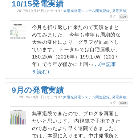
10/15発電実績
2017年10月16日
(カテゴリ:
太陽光発電システム関連記録
,
発電実績
)
タグ:
O&M
今月も折り返しに来たので実績をまと
めてみました。 今年も昨年も周期的な
天候の変化により、グラフが乱高下し
ています。 トータルでは自宅屋根が、
180.2kW（2016年）199.1kW（2017
年）で今年が僅かに上回っ
...(⇒記事
を読む)
9月の発電実績
2017年10月3日
(カテゴリ:
太陽光発電システム関連記録
,
発電実績
)
タグ:
O&M
無事退院できたので、ブログを再開し
たいと思います。 内視鏡で手術できた
ので思ったより早く退院できました。
では、本題に入ります。中井発電所と