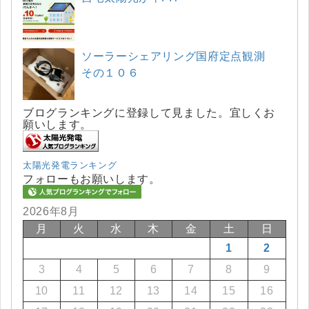
ソーラーシェアリング国府定点観測
その１０６
ブログランキングに登録して見ました。宜しくお
願いします。
太陽光発電ランキング
フォローもお願いします。
2026年8月
月
火
水
木
金
土
日
1
2
3
4
5
6
7
8
9
10
11
12
13
14
15
16