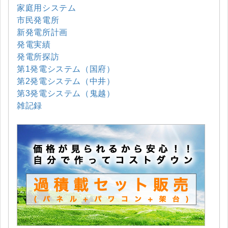
家庭用システム
市民発電所
新発電所計画
発電実績
発電所探訪
第1発電システム（国府）
第2発電システム（中井）
第3発電システム（鬼越）
雑記録