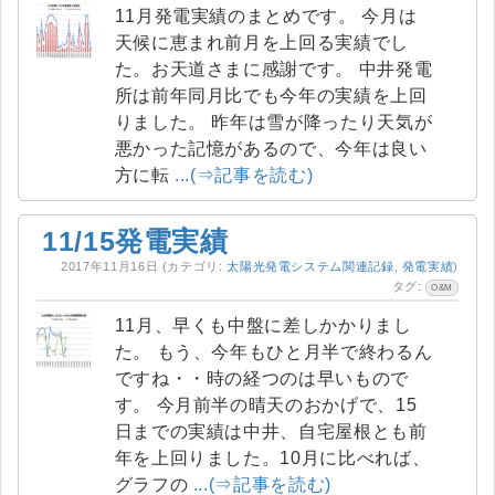
11月発電実績のまとめです。 今月は
天候に恵まれ前月を上回る実績でし
た。お天道さまに感謝です。 中井発電
所は前年同月比でも今年の実績を上回
りました。 昨年は雪が降ったり天気が
悪かった記憶があるので、今年は良い
方に転
...(⇒記事を読む)
11/15発電実績
2017年11月16日
(カテゴリ:
太陽光発電システム関連記録
,
発電実績
)
タグ:
O&M
11月、早くも中盤に差しかかりまし
た。 もう、今年もひと月半で終わるん
ですね・・時の経つのは早いもので
す。 今月前半の晴天のおかげで、15
日までの実績は中井、自宅屋根とも前
年を上回りました。10月に比べれば、
グラフの
...(⇒記事を読む)