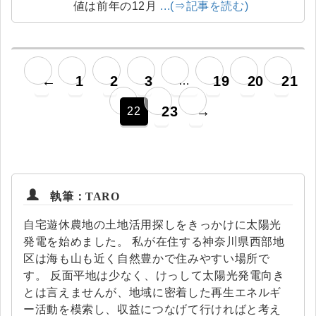
値は前年の12月
...(⇒記事を読む)
←
1
2
3
19
20
21
…
23
→
22
執筆：TARO
自宅遊休農地の土地活用探しをきっかけに太陽光
発電を始めました。 私が在住する神奈川県西部地
区は海も山も近く自然豊かで住みやすい場所で
す。 反面平地は少なく、けっして太陽光発電向き
とは言えませんが、地域に密着した再生エネルギ
ー活動を模索し、収益につなげて行ければと考え