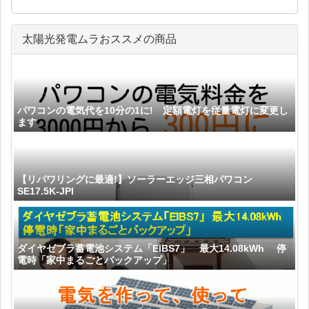
太陽光発電ムラおススメの商品
パワコンの電気代を10分の1に! 定額電灯を従量電灯に変更し
ます
【リパワリングに最適!】ソーラーエッジ三相パワコン
SE17.5K-JPI
ダイヤゼブラ蓄電池システム「EIBS7」 最大14.08kWh 停
電時「家中まるごとバックアップ」