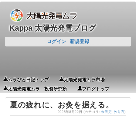
Kappa 太陽光発電ブログ
ログイン
新規登録
ムラびと日記トップ
太陽光発電ムラ市場
太陽光発電ムラ 投資研究所
ブログトップ
夏の疲れに、お灸を据える。
2025年8月22日
(カテゴリ:
未設定
,
独り言
)