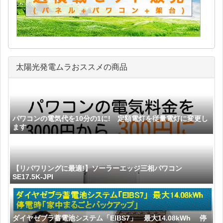
太陽光発電ムラおススメの商品
パワコンの電気代を10分の1に! 定額電灯を従量電灯に変更し
ます
【リパワリングに最適!】ソーラーエッジ三相パワコン
SE17.5K-JPI
ダイヤゼブラ蓄電池システム「EIBS7」 最大14.08kWh 停