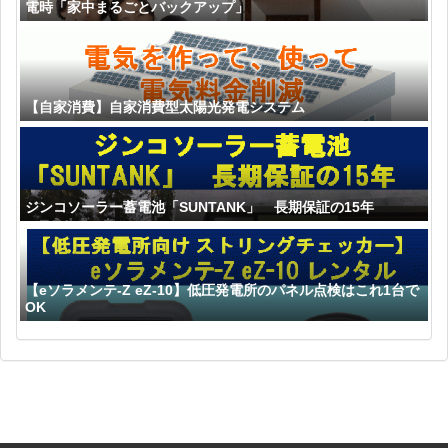
電時「家中まるごとバックアップ」
【自家消費】自家消費型太陽光発電システム
ジンコソーラー蓄電池「SUNTANK」 長期保証の15年
【eソラメンテ-Z eZ-10】低圧発電所のパネル点検はこれ1台で
OK