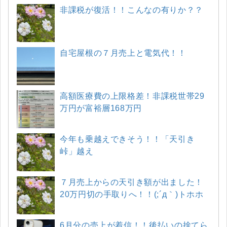
非課税が復活！！こんなの有りか？？
自宅屋根の７月売上と電気代！！
高額医療費の上限格差！非課税世帯29
万円が富裕層168万円
今年も乗越えできそう！！「天引き
峠」越え
７月売上からの天引き額が出ました！
20万円切の手取りへ！！(;´д｀)トホホ
6月分の売上が着信！！後払いの捨てら