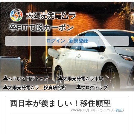
卒FITで脱カーボン
ログイン
新規登録
ムラびと日記トップ
太陽光発電ムラ市場
太陽光発電ムラ 投資研究所
ブログトップ
西日本が羨ましい！移住願望
2024年12月30日
(カテゴリ:
雑記
)