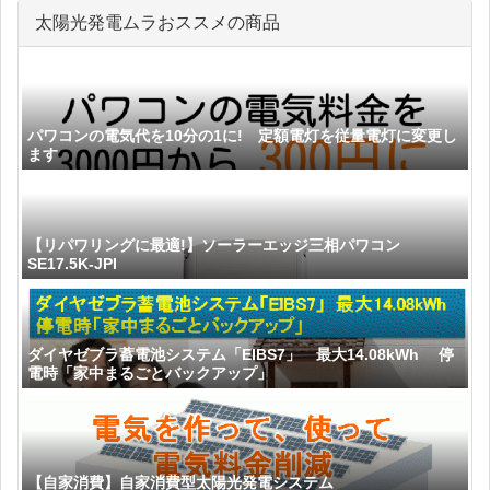
太陽光発電ムラおススメの商品
パワコンの電気代を10分の1に! 定額電灯を従量電灯に変更し
ます
【リパワリングに最適!】ソーラーエッジ三相パワコン
SE17.5K-JPI
ダイヤゼブラ蓄電池システム「EIBS7」 最大14.08kWh 停
電時「家中まるごとバックアップ」
【自家消費】自家消費型太陽光発電システム