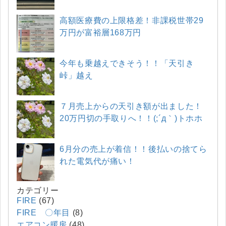
高額医療費の上限格差！非課税世帯29
万円が富裕層168万円
今年も乗越えできそう！！「天引き
峠」越え
７月売上からの天引き額が出ました！
20万円切の手取りへ！！(;´д｀)トホホ
6月分の売上が着信！！後払いの捨てら
れた電気代が痛い！
カテゴリー
FIRE
(67)
FIRE 〇年目
(8)
エアコン暖房
(48)