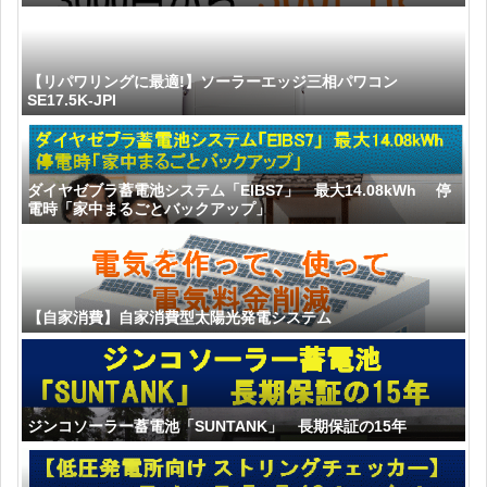
【リパワリングに最適!】ソーラーエッジ三相パワコン
SE17.5K-JPI
ダイヤゼブラ蓄電池システム「EIBS7」 最大14.08kWh 停
電時「家中まるごとバックアップ」
【自家消費】自家消費型太陽光発電システム
ジンコソーラー蓄電池「SUNTANK」 長期保証の15年