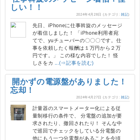
しい！！
2024年4月28日
(カテゴリ:
雑記
)
先日、iPhoneに仕事斡旋のメッセージ
が着信しました！ 「iPhone利用者宛
てで、yuチューバーの〇〇〇です。仕
事を依頼したく報酬は１万円から２万
円です。」 この様な内容でした！ 怪
しさをカ
...(⇒記事を読む)
開かずの電源盤がありました！
忘却！
2024年4月27日
(カテゴリ:
雑記
)
計量器のスマートメーター化による従
量制移行の条件で、 分電盤の追加が要
求されたり、撤回されたり！ そんな中
で巡回でチェックをしている分電盤の
他にもう一つ分電盤があることを今頃