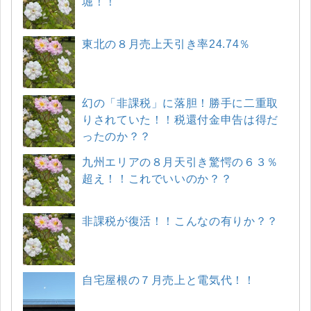
堀！！
東北の８月売上天引き率24.74％
幻の「非課税」に落胆！勝手に二重取
りされていた！！税還付金申告は得だ
ったのか？？
九州エリアの８月天引き驚愕の６３％
超え！！これでいいのか？？
非課税が復活！！こんなの有りか？？
自宅屋根の７月売上と電気代！！