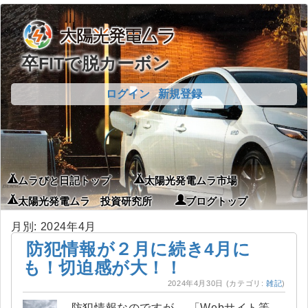
卒FITで脱カーボン
ログイン
新規登録
ムラびと日記トップ
太陽光発電ムラ市場
太陽光発電ムラ 投資研究所
ブログトップ
月別: 2024年4月
防犯情報が２月に続き4月に
も！切迫感が大！！
2024年4月30日
(カテゴリ:
雑記
)
防犯情報なのですが、 「Webサイト等