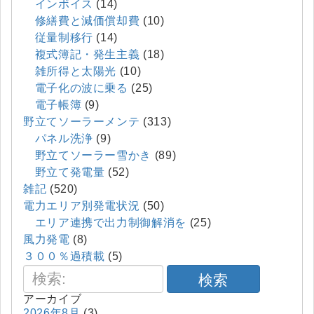
インボイス
(14)
修繕費と減価償却費
(10)
従量制移行
(14)
複式簿記・発生主義
(18)
雑所得と太陽光
(10)
電子化の波に乗る
(25)
電子帳簿
(9)
野立てソーラーメンテ
(313)
パネル洗浄
(9)
野立てソーラー雪かき
(89)
野立て発電量
(52)
雑記
(520)
電力エリア別発電状況
(50)
エリア連携で出力制御解消を
(25)
風力発電
(8)
３００％過積載
(5)
検索
アーカイブ
2026年8月
(3)