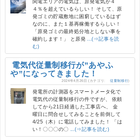
関電エリアの電気は、原発電気が４
４％を超えているらしい！ そして、原
発ゴミの貯蔵敷地に困窮しているはず
なのに、また１基再稼働するらしい！
「原発ゴミの最終処分地としない事を
確約します！」 と原発
...(⇒記事を読
む)
電気代従量制移行が”あやふ
や”になってきました！
2024年4月26日
(カテゴリ:
従量制移行
)
発電所の計測器をスマートメータ化で
電気代の従量制移行の件ですが、 依頼
してから21日経過した工事店へ、 金
曜日に問合せしてみることを前倒して
4/25（木）に電話してみました！ 「は
い！〇〇〇の〇
...(⇒記事を読む)