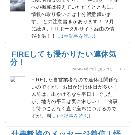
への掲載は控えていただくとともに、
情報の取り扱いには十分留意願いま
す」 との注意書きがあります！ ２月
に続き、FITポータルサイト経由の情
報提供！！
...(⇒記事を読む)
FIREしても浸かりたい連休気
分！
2024年4月29日
(カテゴリ:
FIRE
)
FIREした自営業者なので連休は関係な
いのですが、 お出かけは休日が多い！
以前は、出かけるなら平日！ でした
が、地方の平日は実に淋しい！！ 食事
も待つことなく直ぐ座席につけるので
すが、周
...(⇒記事を読む)
仕事斡旋のメッセージ着信！怪