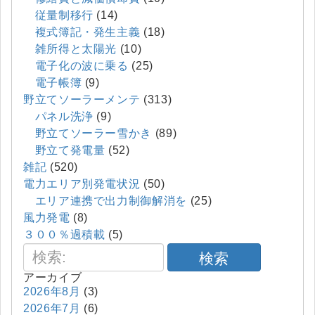
従量制移行
(14)
複式簿記・発生主義
(18)
雑所得と太陽光
(10)
電子化の波に乗る
(25)
電子帳簿
(9)
野立てソーラーメンテ
(313)
パネル洗浄
(9)
野立てソーラー雪かき
(89)
野立て発電量
(52)
雑記
(520)
電力エリア別発電状況
(50)
エリア連携で出力制御解消を
(25)
風力発電
(8)
３００％過積載
(5)
検索
アーカイブ
2026年8月
(3)
2026年7月
(6)