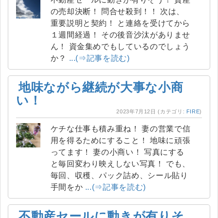
の売却決断！ 問合せ殺到！！ 次は、
重要説明と契約！ と連絡を受けてから
１週間経過！ その後音沙汰がありませ
ん！ 資金集めでもしているのでしょう
か？
...(⇒記事を読む)
地味ながら継続が大事な小商
い！
2023年7月12日
(カテゴリ:
FIRE
)
ケチな仕事も積み重ね！ 妻の営業で信
用を得るためにすること！ 地味に頑張
ってます！ 妻の小商い！ 写真にする
と毎回変わり映えしない写真！ でも、
毎回、収穫、パック詰め、シール貼り
手間をか
...(⇒記事を読む)
不動産セールに動きが有りそ