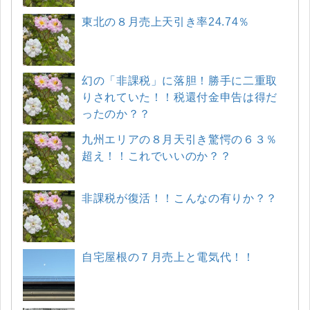
東北の８月売上天引き率24.74％
幻の「非課税」に落胆！勝手に二重取
りされていた！！税還付金申告は得だ
ったのか？？
九州エリアの８月天引き驚愕の６３％
超え！！これでいいのか？？
非課税が復活！！こんなの有りか？？
自宅屋根の７月売上と電気代！！