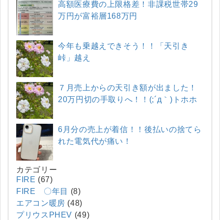
高額医療費の上限格差！非課税世帯29
万円が富裕層168万円
今年も乗越えできそう！！「天引き
峠」越え
７月売上からの天引き額が出ました！
20万円切の手取りへ！！(;´д｀)トホホ
6月分の売上が着信！！後払いの捨てら
れた電気代が痛い！
カテゴリー
FIRE
(67)
FIRE 〇年目
(8)
エアコン暖房
(48)
プリウスPHEV
(49)