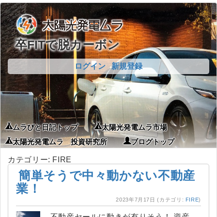
卒FITで脱カーボン
ログイン
新規登録
ムラびと日記トップ
太陽光発電ムラ市場
太陽光発電ムラ 投資研究所
ブログトップ
カテゴリー: FIRE
簡単そうで中々動かない不動産
業！
2023年7月17日
(カテゴリ:
FIRE
)
不動産セールに動きが有りそう！ 資産