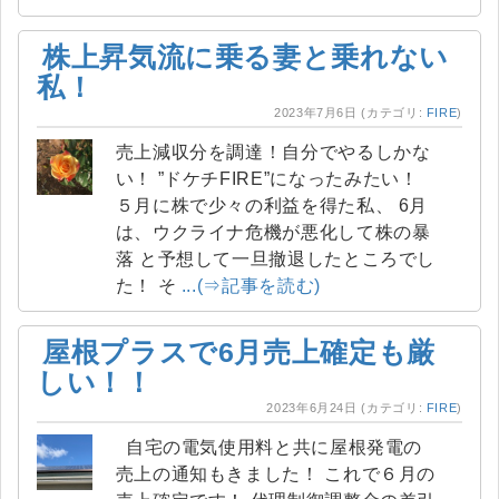
株上昇気流に乗る妻と乗れない
私！
2023年7月6日
(カテゴリ:
FIRE
)
売上減収分を調達！自分でやるしかな
い！ ”ドケチFIRE”になったみたい！
５月に株で少々の利益を得た私、 6月
は、ウクライナ危機が悪化して株の暴
落 と予想して一旦撤退したところでし
た！ そ
...(⇒記事を読む)
屋根プラスで6月売上確定も厳
しい！！
2023年6月24日
(カテゴリ:
FIRE
)
自宅の電気使用料と共に屋根発電の
売上の通知もきました！ これで６月の