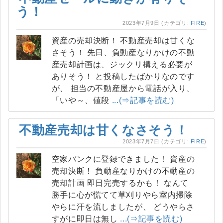
う！
2023年7月9日
(カテゴリ:
FIRE
)
資産の売却決断！ 不動産売却は甘くな
さそう！ 先日、負動産なりかけの不動
産売却計画は、ジックリ構える必要が
ありそう！ と投稿したばかりなのです
が、 担当の不動産屋から電話が入り、
「いや～、値段
...(⇒記事を読む)
不動産売却は甘くなさそう！
2023年7月7日
(カテゴリ:
FIRE
)
空家バンクに登録できました！ 資産の
売却決断！ 負動産なりかけの不動産の
売却計画 即日完売するかも！ なんて
勝手に心が慌てて草刈りやら室内掃除
やらに汗を流しましたが、 どうやらさ
すがに即日は無し
...(⇒記事を読む)