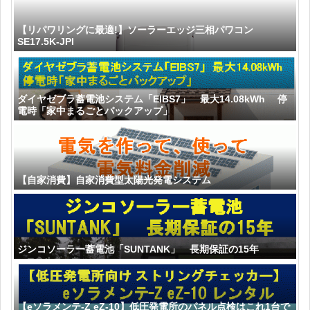
【リパワリングに最適!】ソーラーエッジ三相パワコン
SE17.5K-JPI
ダイヤゼブラ蓄電池システム「EIBS7」 最大14.08kWh 停
電時「家中まるごとバックアップ」
【自家消費】自家消費型太陽光発電システム
ジンコソーラー蓄電池「SUNTANK」 長期保証の15年
【eソラメンテ-Z eZ-10】低圧発電所のパネル点検はこれ1台で