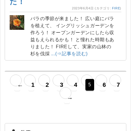
た！
2023年6月4日
(カテゴリ:
FIRE
)
バラの季節が来ました！ 広い庭にバラ
を植えて、 イングリッシュガーデンを
作ろう！ オープンガーデンにしたら収
益もえられるかも！ と憧れた時期もあ
りました！ FIREして、実家の山林の
杉を伐採
...(⇒記事を読む)
←
1
2
3
4
6
7
5
→