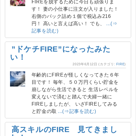
FIREを脱するために今日も頑張りま
す！ 妻の小仕事に注文が入りました！
右側のパック詰め１個で税込み216
円！ 高いと言えば高い！ でも、
...(⇒
記事を読む)
”ドケチFIRE”になったみた
い！
2023年6月12日
(カテゴリ:
FIRE
)
年齢的にFIREが怪しくなってきた６年
目です！ 毎年、５０万円くらい貯金を
崩しながら生活できると 生活レベルを
変えないで済むと踏んで夫婦一緒に
FIREしましたが、 いざFIREしてみる
と貯金の取
...(⇒記事を読む)
高スキルのFIRE 見てきまし